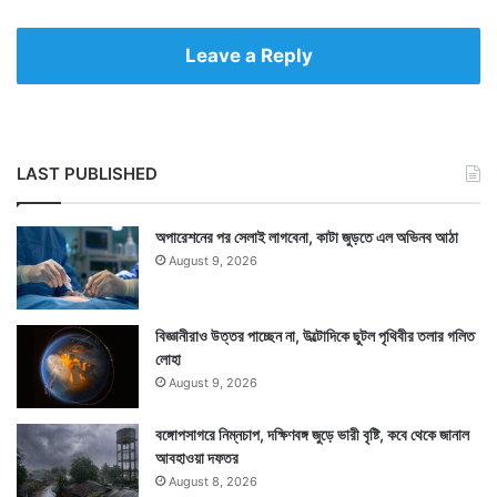
Leave a Reply
LAST PUBLISHED
অপারেশনের পর সেলাই লাগবেনা, কাটা জুড়তে এল অভিনব আঠা
August 9, 2026
বিজ্ঞানীরাও উত্তর পাচ্ছেন না, উল্টোদিকে ছুটল পৃথিবীর তলার গলিত
লোহা
August 9, 2026
বঙ্গোপসাগরে নিম্নচাপ, দক্ষিণবঙ্গ জুড়ে ভারী বৃষ্টি, কবে থেকে জানাল
আবহাওয়া দফতর
August 8, 2026