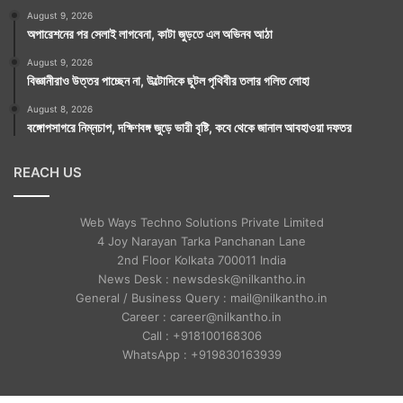
August 9, 2026
অপারেশনের পর সেলাই লাগবেনা, কাটা জুড়তে এল অভিনব আঠা
August 9, 2026
বিজ্ঞানীরাও উত্তর পাচ্ছেন না, উল্টোদিকে ছুটল পৃথিবীর তলার গলিত লোহা
August 8, 2026
বঙ্গোপসাগরে নিম্নচাপ, দক্ষিণবঙ্গ জুড়ে ভারী বৃষ্টি, কবে থেকে জানাল আবহাওয়া দফতর
REACH US
Web Ways Techno Solutions Private Limited
4 Joy Narayan Tarka Panchanan Lane
2nd Floor Kolkata 700011 India
News Desk : newsdesk@nilkantho.in
General / Business Query : mail@nilkantho.in
Career : career@nilkantho.in
Call : +918100168306
WhatsApp : +919830163939