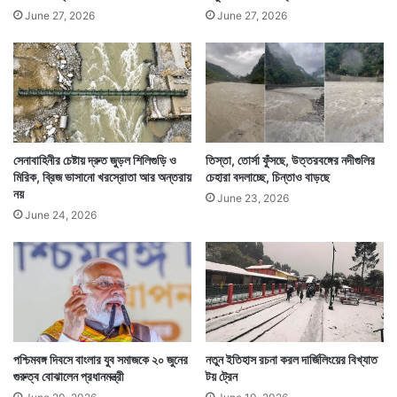
June 27, 2026
June 27, 2026
সেনাবাহিনীর চেষ্টায় দ্রুত জুড়ল শিলিগুড়ি ও
তিস্তা, তোর্সা ফুঁসছে, উত্তরবঙ্গের নদীগুলির
মিরিক, ব্রিজ ভাসানো খরস্রোতা আর অন্তরায়
চেহারা বদলাচ্ছে, চিন্তাও বাড়ছে
নয়
June 23, 2026
June 24, 2026
পশ্চিমবঙ্গ দিবসে বাংলার যুব সমাজকে ২০ জুনের
নতুন ইতিহাস রচনা করল দার্জিলিংয়ের বিখ্যাত
গুরুত্ব বোঝালেন প্রধানমন্ত্রী
টয় ট্রেন