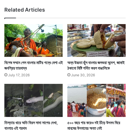
মা
Related Articles
,
ছে
লে
,
শা
শু
ড়ি
বিশেষ সম্মান পেল বাংলার মাটির গন্ধে মেশা এই
অন্য উচ্চতা ছুঁল বাংলার জলভরা সন্দেশ, জামাই
জনপ্রিয় তারবাদ্য
ঠকানো মিষ্টি গর্বিত করল বাঙালিকে
July 17, 2026
June 30, 2026
তিস্তার ধারে অতি বিরল সাদা সাপের দেখা,
৫০০ বছর পার করেও দই চিঁড়ে উৎসব ঘিরে
বাংলায় এই প্রথম
মানুষের উৎসাহের অন্ত নেই