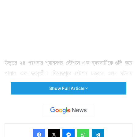
উত্তর ২৪ পরগনার শ্যামনগর স্টেশনে এক ব্যবসায়ীকে গুলি করে
পালাল এক দুষ্কৃতী। দিনেদুপুরে স্টেশন চত্বরে এমন ঘটনায়
এলাকায় আতঙ্ক ছড়ায়। ওই লটারি ব্যবসায়ীকে দ্রুত স্থানিয়
Show Full Article
হাসপাতালে নিয়ে যাওয়া হয়। পরে অবস্থার অবনতি হলে তাঁকে
আর জি কর মেডিক্যাল কলেজে স্থানান্তরিত করা হয়। ওই
ব্যবসায়ী পুলিশকে জানিয়েছেন, তাঁর কাছে লক্ষাধিক টাকার একটি
ব্যাগ ছিল। ২নং প্ল্যাটফর্মে আসার সময় ফুটব্রিজে তাঁর পথ
Facebook
X
Messenger
WhatsApp
Telegram
আটকায় এক ব্যক্তি। তারপর অল্প দূরত্ব থেকে তাঁকে গুলি করে