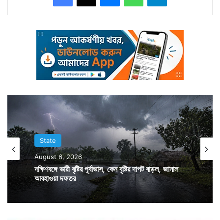
সে। হাত থেকে ছিনিয়ে নেয় টাকার ব্যাগ। তারপর উল্টোদিকে দৌড়
লাগায়। পুলিশ ঘটনার তদন্ত শুরু করেছে। প্রত্যক্ষদর্শীদের
জিজ্ঞাসাবাদ করে আততায়ী সম্বন্ধে আরও জানার চেষ্টা করছে
তারা।
State
August 6, 2026
দক্ষিণবঙ্গে ভারী বৃষ্টির পূর্বাভাস, কেন বৃষ্টির দাপট বাড়ল, জানাল
আবহাওয়া দফতর