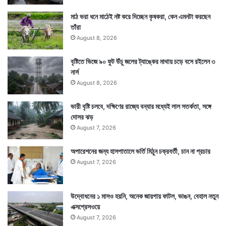
মাঠ ভরা ধনে মাঠেই নষ্ট করে দিচ্ছেন কৃষকরা, কেন এমনটা করছেন
তাঁরা
August 8, 2026
বৃষ্টিতে ভিজে ৯০ ফুট উঁচু জলের ট্যাঙ্কের মাথায় চড়ে বসে রইলেন ৩
নার্স
August 8, 2026
ভারী বৃষ্টি চলবে, দক্ষিণের রাজ্যে বন্যার মধ্যেই লাল সতর্কতা, সঙ্গে
দোসর ঝড়
August 7, 2026
অপারেশনের জন্য হাসপাতালে ভর্তি মিঠুন চক্রবর্তী, চান না প্রচার
August 7, 2026
উদ্বোধনের ১ মাসও হয়নি, অনেক জায়গায় ফাটল, ভাঙন, বেহাল নতুন
এক্সপ্রেসওয়ে
August 7, 2026