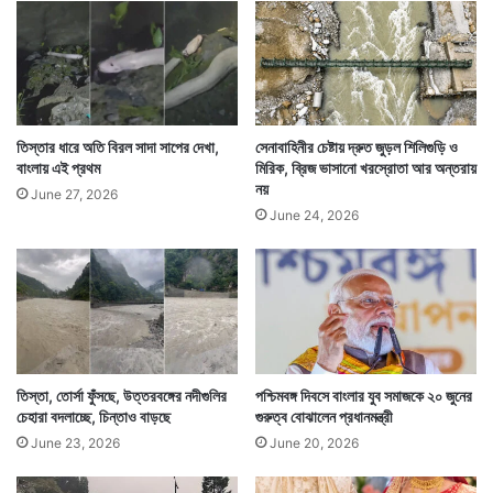
ই
দে
খা
কোচবিহারের হলদিবাড়ি গ্রামের বাসিন্দা এই শতবর্ষ পার করা বৃদ্ধ
মি
নৃপেন্দ্র বর্মণের এই মুখেভাতে উপস্থিত ছিলেন বিএসএফ কর্তারাও।
ল
ল
আর ছিলেন পরিবারের সকলে। ছিলেন গ্রামের মানুষজন।
নী
তিস্তার ধারে অতি বিরল সাদা সাপের দেখা,
সেনাবাহিনীর চেষ্টায় দ্রুত জুড়ল শিলিগুড়ি ও
ল
বাংলায় এই প্রথম
মিরিক, ব্রিজ ভাসানো খরস্রোতা আর অন্তরায়
নয়
বো
June 27, 2026
তা
June 24, 2026
ম
জী
বে
র
তিস্তা, তোর্সা ফুঁসছে, উত্তরবঙ্গের নদীগুলির
পশ্চিমবঙ্গ দিবসে বাংলার যুব সমাজকে ২০ জুনের
চেহারা বদলাচ্ছে, চিন্তাও বাড়ছে
গুরুত্ব বোঝালেন প্রধানমন্ত্রী
June 23, 2026
June 20, 2026