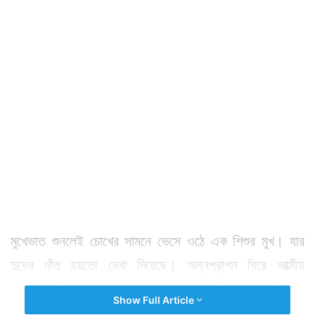
মুখেভাত শুনলেই চোখের সামনে ভেসে ওঠে এক শিশুর মুখ। যার
দুধের দাঁত হয়তো দেখা দিয়েছে। অন্নপ্রাশন ঘিরে আত্মীয়
পরিজনের ভিড়ও জমে। এই অন্নপ্রাশনেও ভিড় জমল পরিবারের
Show Full Article
সকলের।