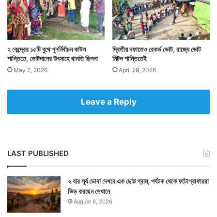
সেটাই দেখা গেল এই হলদিবাড়ি গ্রামে। গ্রামে দাদু বলে পরিচিত
এই শতায়ু মানুষটিও বেশ উপভোগই করলেন তাঁকে ঘিরে এই
মুখেভাতের আয়োজন।
২ কেন্দ্রের ১৫টি বুথে পুনর্নির্বাচন কাটল
দ্বিতীয় দফাতেও রেকর্ড ভোট, রাজ্যে ভোট
শান্তিতে, ভোটদানের উৎসাহে খামতি ছিলনা
মিটল শান্তিতেই
May 2, 2026
April 29, 2026
Leave a Reply
LAST PUBLISHED
২ বার সূর্য ডোবা দেখবে এক ছোট্ট গ্রাম, পর্যটক থেকে ফটোগ্রাফাররা
ভিড় করছেন সেখানে
August 6, 2026
Tags
Cooch Behar
West Bengal News