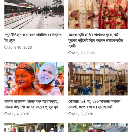
আত্মীয় পরিজন নিয়ে এক জমজমাট আয়োজনে পালিত হল
নৃপেন্দ্রবাবুর এই অন্নপ্রাশনের উৎসব। কারও মুখেভাতে যে তাঁর
নাতি নাতনিরাও আনন্দ কর‌তে পারেন এটা অতি বিরল ঘটনা।
নতুন ইতিহাস রচনা করল দার্জিলিংয়ের বিখ্যাত
অন্যের স্ত্রীকে নিয়ে পালালেন যুবক, পাল্টা
টয় ট্রেন
যুবকের স্ত্রীকেই বিয়ে করলেন পলাতক স্ত্রীর
স্বামী
June 10, 2026
May 29, 2026
বাংলায় পালাবদল, রাজ্যে শুরু নতুন অধ্যায়,
সোমবার ২৯৪ নয়, ২৯৩ আসনের ফলাফল
গেরুয়া ঝড়ে শেষ হল ১৫ বছরের তৃণমূল যুগ
ঘোষণা, ফলতায় আবার ২১ মে ভোট
May 4, 2026
May 3, 2026