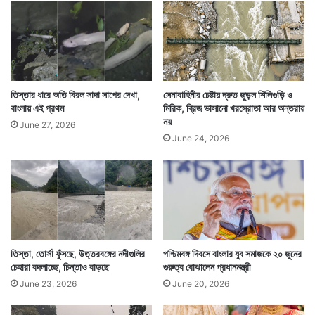
তিস্তার ধারে অতি বিরল সাদা সাপের দেখা,
সেনাবাহিনীর চেষ্টায় দ্রুত জুড়ল শিলিগুড়ি ও
বাংলায় এই প্রথম
মিরিক, ব্রিজ ভাসানো খরস্রোতা আর অন্তরায়
নয়
বরং ওই যুবককে একটি ফুলের তোড়া কিনে দেন তাঁরা। অবশেষে
June 27, 2026
June 24, 2026
পুরসভার লাগানো সেই চুরি করা লাভ সাইন নয়, যুবক সেই গোলাপ
ফুলের তোড়া হাঁটু মুড়ে হাতে তুলে দেন স্ত্রীর। সেই সঙ্গে শপথ
করেন কখনও আর চুরি করবেননা।
তিস্তা, তোর্সা ফুঁসছে, উত্তরবঙ্গের নদীগুলির
পশ্চিমবঙ্গ দিবসে বাংলার যুব সমাজকে ২০ জুনের
চেহারা বদলাচ্ছে, চিন্তাও বাড়ছে
গুরুত্ব বোঝালেন প্রধানমন্ত্রী
June 23, 2026
June 20, 2026