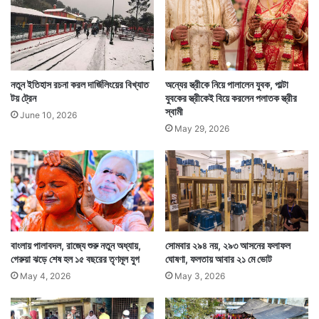
নতুন ইতিহাস রচনা করল দার্জিলিংয়ের বিখ্যাত
অন্যের স্ত্রীকে নিয়ে পালালেন যুবক, পাল্টা
টয় ট্রেন
যুবকের স্ত্রীকেই বিয়ে করলেন পলাতক স্ত্রীর
স্বামী
June 10, 2026
May 29, 2026
ভালবাসার এই চুরি তাই মাফ হয়ে যায়। তবে যুবকের স্ত্রীর প্রতি
ভালবাসার কথা এখন সিউড়ি শহর তো বটেই, বীরভূম জুড়ে একটা
কাহিনির মত মানুষের মুখে মুখে ঘুরছে।
বাংলায় পালাবদল, রাজ্যে শুরু নতুন অধ্যায়,
সোমবার ২৯৪ নয়, ২৯৩ আসনের ফলাফল
গেরুয়া ঝড়ে শেষ হল ১৫ বছরের তৃণমূল যুগ
ঘোষণা, ফলতায় আবার ২১ মে ভোট
May 4, 2026
May 3, 2026