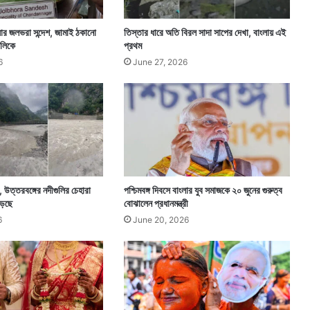
খ
ল
ংলার জলভরা সন্দেশ, জামাই ঠকানো
তিস্তার ধারে অতি বিরল সাদা সাপের দেখা, বাংলায় এই
না
ঙালিকে
প্রথম
চি
6
June 27, 2026
কি
ৎ
স
ক
ে, উত্তরবঙ্গের নদীগুলির চেহারা
পশ্চিমবঙ্গ দিবসে বাংলার যুব সমাজকে ২০ জুনের গুরুত্ব
ড়ছে
বোঝালেন প্রধানমন্ত্রী
6
June 20, 2026