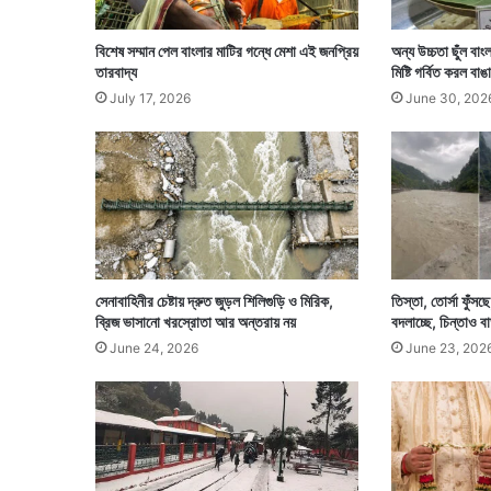
র
হু
বিশেষ সম্মান পেল বাংলার মাটির গন্ধে মেশা এই জনপ্রিয়
অন্য উচ্চতা ছুঁল বা
সে
তারবাদ্য
মিষ্টি গর্বিত করল বা
ন
July 17, 2026
June 30, 202
সেনাবাহিনীর চেষ্টায় দ্রুত জুড়ল শিলিগুড়ি ও মিরিক,
তিস্তা, তোর্সা ফুঁসছ
ব্রিজ ভাসানো খরস্রোতা আর অন্তরায় নয়
বদলাচ্ছে, চিন্তাও বা
June 24, 2026
June 23, 202