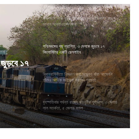
দক্ষিণবঙ্গে ভারী বৃষ্টির পূর্বাভাস, কেন বৃষ্টির দাপট বাড়ল,
জানাল আবহাওয়া দফতর
পশ্চিমবঙ্গের বড় প্রাপ্তি, ৩ দেশকে জুড়বে ১৭
কিলোমিটার একটি রেললাইন
 জুড়বে ১৭
বিবাহবার্ষিকীতে নিমন্ত্রণ করা সত্ত্বেও যাঁরা আসেননি
তাঁদের আর্থিক জরিমানা করলেন গৃহকর্তা
বৃহস্পতিবার পর্যন্ত রাজ্যে ঝড়বৃষ্টির পূর্বাভাস, ৩ জেলায়
লাল সতর্কতা, ৫ জেলায় কমলা