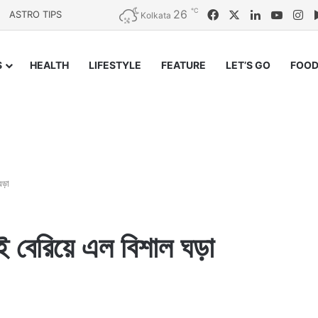
℃
26
Facebook
X
LinkedIn
YouTu
In
ASTRO TIPS
Kolkata
S
HEALTH
LIFESTYLE
FEATURE
LET’S GO
FOOD
ঘড়া
তেই বেরিয়ে এল বিশাল ঘড়া