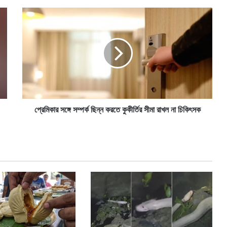
প্রে
মি
কা
র
স
ঙ্গে
স
ম্প
র্ক
ছি
প্রেমিকার সঙ্গে সম্পর্ক ছিন্ন করতে কুকীর্তির সীমা রাখল না চিকিৎসক
ন্ন
ক
র
তে
কু
কী
র্তি
র
সী
মা
রা