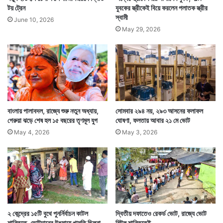
টয় ট্রেন
যুবকের স্ত্রীকেই বিয়ে করলেন পলাতক স্ত্রীর
স্বামী
June 10, 2026
May 29, 2026
বাংলায় পালাবদল, রাজ্যে শুরু নতুন অধ্যায়,
সোমবার ২৯৪ নয়, ২৯৩ আসনের ফলাফল
গেরুয়া ঝড়ে শেষ হল ১৫ বছরের তৃণমূল যুগ
ঘোষণা, ফলতায় আবার ২১ মে ভোট
May 4, 2026
May 3, 2026
২ কেন্দ্রের ১৫টি বুথে পুনর্নির্বাচন কাটল
দ্বিতীয় দফাতেও রেকর্ড ভোট, রাজ্যে ভোট
শান্তিতে, ভোটদানের উৎসাহে খামতি ছিলনা
মিটল শান্তিতেই