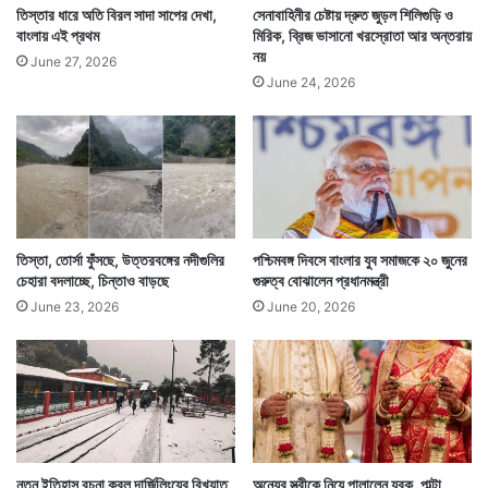
তিস্তার ধারে অতি বিরল সাদা সাপের দেখা,
সেনাবাহিনীর চেষ্টায় দ্রুত জুড়ল শিলিগুড়ি ও
বাংলায় এই প্রথম
মিরিক, ব্রিজ ভাসানো খরস্রোতা আর অন্তরায়
নয়
June 27, 2026
June 24, 2026
তিস্তা, তোর্সা ফুঁসছে, উত্তরবঙ্গের নদীগুলির
পশ্চিমবঙ্গ দিবসে বাংলার যুব সমাজকে ২০ জুনের
চেহারা বদলাচ্ছে, চিন্তাও বাড়ছে
গুরুত্ব বোঝালেন প্রধানমন্ত্রী
June 23, 2026
June 20, 2026
নতুন ইতিহাস রচনা করল দার্জিলিংয়ের বিখ্যাত
অন্যের স্ত্রীকে নিয়ে পালালেন যুবক, পাল্টা