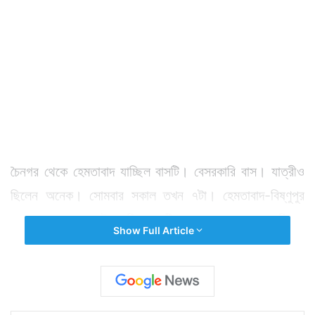
চৈনগর থেকে হেমতাবাদ যাচ্ছিল বাসটি। বেসরকারি বাস। যাত্রীও
ছিলেন অনেক। সোমবার সকাল তখন ৭টা। হেমতাবাদ-বিষ্ণুপুর
রাজ্য সড়ক ধরে ছুটে চলছিল বাসটি। রাস্তায় ঘন কুয়াশা ছিল।
Show Full Article
আর সেটাই হল কাল। উল্টোদিক থেকে তখন গতিতেই ছুটে আসছিল
একটি ধান বোঝাই লরি। পুলিশের প্রাথমিক অনুমান চালকরা কেউই
উল্টোদিক থেকে আসা যানটিকে ঠাওর করে উঠতে পারেননি। যার
ফলে ২টি গাড়ির মুখোমুখি সংঘর্ষ হয়।