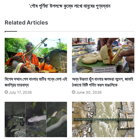
লু
ল
‘পৌষ পূর্ণিমা’ উপলক্ষে কুম্ভে লাখো মানুষের পুণ্যস্নান
ক
ক্ষে
র
কু
Related Articles
ল
ম্ভে
হো
লা
য়া
খো
ট
মা
স
নু
অ্
ষে
যা
র
প
পু
ণ্য
বিশেষ সম্মান পেল বাংলার মাটির গন্ধে মেশা এই
অন্য উচ্চতা ছুঁল বাংলার জলভরা সন্দেশ, জামাই
স্না
জনপ্রিয় তারবাদ্য
ঠকানো মিষ্টি গর্বিত করল বাঙালিকে
ন
July 17, 2026
June 30, 2026