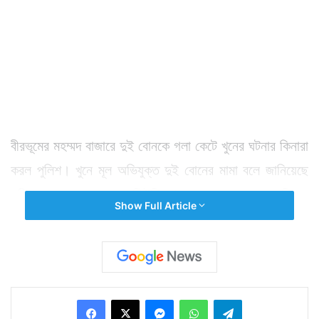
বীরভূমের মহম্মদ বাজারে দুই বোনকে গলা কেটে খুনের ঘটনার কিনারা
করল পুলিশ। খুনে মূল অভিযুক্ত দুই বোনের মামা বলে জানিয়েছে
পুলিশ। মামা রামপ্রসাদকে সিউড়ি থেকে গ্রেফতার করেছে পুলিশ।
Show Full Article
পুলিশ সূত্রের খবর, বড় বোন সুস্মিতার সঙ্গে একটি অন্য জাতের
ছেলের সম্পর্ক তৈরি হয়‌। সেকথা জেনে যায় বাড়ির লোকজন।
এরপর দুই বোনের মামা রামপ্রসাদ সুস্মিতাকে এ নিয়ে জিজ্ঞেস
করতে গেলে পাল্টা মায়ের বিবাহ বহির্ভূত সম্পর্ক নিয়ে প্রশ্ন তোলে
Facebook
X
Messenger
WhatsApp
Telegram
সুস্মিতা। এতে রেগে রামপ্রসাদ তাকে গলা কেটে খুন করে। এই