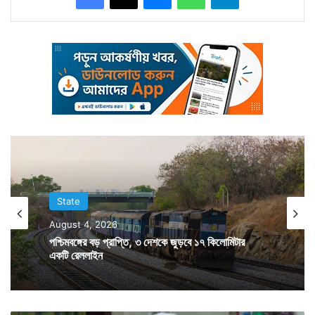
গোটা ঘটনা দেখে ফেলে ছোট বোন পুষ্পিতা। তাই তাকেও আর
বাঁচিয়ে রাখেনি রামপ্রসাদ। একইভাবে তাকে গলা কেটে খুন করে
সে। পুলিশ জানিয়েছে জেরার মুখে খুনের কথা স্বীকার করে নিয়েছে
মাম রামপ্রসাদ।
State
August 4, 2026
পশ্চিমবঙ্গের বড় প্রাপ্তি, ৩ দেশকে জুড়বে ১৭ কিলোমিটার
একটি রেললাইন