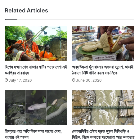
ন
Related Articles
যা
ত্রা
র
মা
হা
ত্ম্য
ক
থা
বিশেষ সম্মান পেল বাংলার মাটির গন্ধে মেশা এই
অন্য উচ্চতা ছুঁল বাংলার জলভরা সন্দেশ, জামাই
জনপ্রিয় তারবাদ্য
ঠকানো মিষ্টি গর্বিত করল বাঙালিকে
July 17, 2026
June 30, 2026
তিস্তার ধারে অতি বিরল সাদা সাপের দেখা,
সেনাবাহিনীর চেষ্টায় দ্রুত জুড়ল শিলিগুড়ি ও
বাংলায় এই প্রথম
মিরিক, ব্রিজ ভাসানো খরস্রোতা আর অন্তরায়