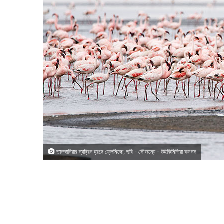
তানজানিয়ার ন্যাট্রন হ্রদে ফ্লেমিঙ্গো, ছবি - সৌজন্যে - উইকিমিডিয়া কমনস