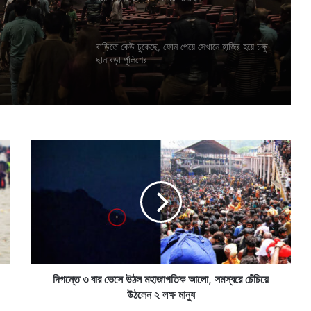
বাড়িতে কেউ ঢুকেছে, ফোন পেয়ে সেখানে হাজির হয়ে চক্ষু
ছানাবড়া পুলিশের
দি
গ
ন্তে
৩
বা
র
ভে
সে
উ
ঠ
দিগন্তে ৩ বার ভেসে উঠল মহাজাগতিক আলো, সমস্বরে চেঁচিয়ে
ল
উঠলেন ২ লক্ষ মানুষ
ম