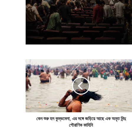
কে
ন
শু
রু
হ
ল
কু
ম্ভ
মে
লা
কেন শুরু হল কুম্ভমেলা, এর সঙ্গে জড়িয়ে আছে এক অমৃত বিন্দু
,
পৌরাণিক কাহিনি
এ