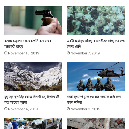
(সংবাদ সংস্থার সাহায্য নিয়ে লেখা)
কলেজ চত্বরে ১ জনকে গুলি করে মেরে
একটা জ্যান্ত কাঁকড়ার দাম উঠল সাড়ে ৩২ লক্ষ
আত্মঘাতী ছাত্র
টাকার বেশি
November 15, 2019
November 7, 2019
চূড়ান্ত ক্লান্তি কেড়ে নিল জীবন, হিমালয়েই
সেনা ক্যাম্পে ঢুকে ৫৩ জন সেনাকে গুলি করে
শুয়ে আছেন গ্রাসা
মারল জঙ্গিরা
November 4, 2019
November 3, 2019