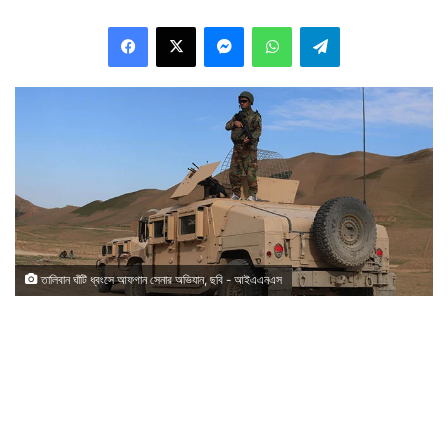
Facebook
X
Messenger
WhatsApp
Telegram
তালিবান ঘাঁটি ধ্বংসে আফগান সেনার অভিযান, ছবি - আইএএনএস