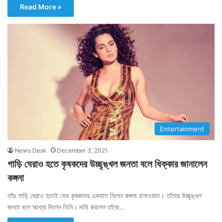
Read More »
Entertainment
News Desk
December 3, 2021
গাড়ি ঘেরাও হতে কৃষকদের উচ্ছৃঙ্খল জনতা বলে ধিক্কার জানালেন
কঙ্গনা
তাঁর গাড়ি ঘেরাও হতেই ফের কৃষকদের একহাত নিলেন কঙ্গনা রানাওয়াত। তাঁদের উচ্ছৃঙ্খল
জনতা বলে আখ্যা দিলেন তিনি। দাবি করলেন তাঁকে…