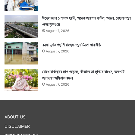
উদ্বোধনের ১ মাসও হয়নি, অনেক জায়গায় ফাটল, ভাঙন, বেহাল নতুন
এক্সপ্রেসওয়ে
August 7, 2026
বন্যা দুর্গত পড়শি রাজ্যে নতুন চিন্তা ধানসিঁড়ি
August 7, 2026
চোখে বার্ধক্যের ছাপ পড়েছে, কীভাবে তা লুকিয়ে রাখেন, অকপটে
জানালেন অমিতাভ বচ্চন
August 7, 2026
ABOUT US
DISCLAIMER