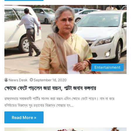
Entertainment
News Desk
September 16, 2020
ক্ষোভে ফেটে পড়লেন জয়া বচ্চন, পাল্টা জবাব কঙ্গনার
রাজ্যসভায় সমাজবাদী পার্টির সাংসদ জয়া বচ্চন এদিন ক্ষোভে ফেটে পড়েন। নাম না করে
বলিউডের বিরুদ্ধে সুর চড়ানোর বিরুদ্ধে সোচ্চার হন…
Read More »