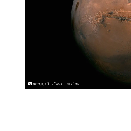
মঙ্গলগ্রহ, ছবি – সৌজন্যে – নাসা ডট গভ