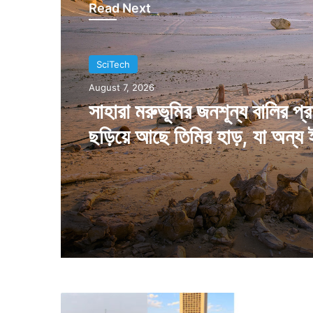
Read Next
SciTech
August 6, 2026
SciTech
২ বার সূর্য ডোবা দেখবে এক ছোট্ট গ
August 7, 2026
পর্যটক থেকে ফটোগ্রাফাররা ভিড় 
সেখানে
সাহারা মরুভূমির জনশূন্য বালির প্র
ছড়িয়ে আছে তিমির হাড়, যা অন্য
বলছে
জ