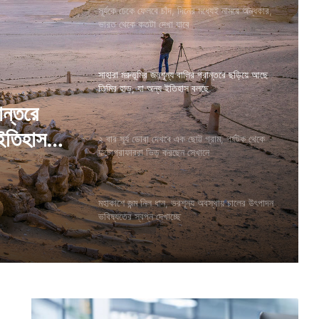
সূর্যকে ঢেকে ফেলবে চাঁদ, দিনের মধ্যেই নামবে অন্ধকার,
ভারত থেকে কতটা দেখা যাবে
সাহারা মরুভূমির জনশূন্য বালির প্রান্তরে ছড়িয়ে আছে
তিমির হাড়, যা অন্য ইতিহাস বলছে
্রাম,
করছেন
২ বার সূর্য ডোবা দেখবে এক ছোট্ট গ্রাম, পর্যটক থেকে
ফটোগ্রাফাররা ভিড় করছেন সেখানে
মহাকাশে জন্ম নিল ধান, ভরশূন্য অবস্থায় চালের উৎপাদন
ান্তরে
ভবিষ্যতের স্বপ্ন দেখাচ্ছে
 ইতিহাস
স্ব