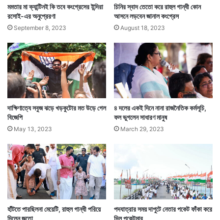
মমতার মা ক্যান্টিনই কি তবে কংগ্রেসের ইন্দিরা
চিনির স্বাদ তেতো করে রাহুল গান্ধী কোন
রসোই-এর অনুপ্রেরণা
আসনে লড়বেন জানাল কংগ্রেস
September 8, 2023
August 18, 2023
তাঁরা ক্ষমতায় এলে এই প্রকল্পের একটি পাইলট প্রজেক্ট হবে।
দাক্ষিণাত্যে সবুজ ঝড়ে খড়কুটোর মত উড়ে গেল
৪ দলের একই দিনে নানা রাজনৈতিক কর্মসূচি,
তারপর ধাপে ধাপে এই প্রকল্পের রূপায়ণ হবে। যদিও রাহুল গান্ধীর
বিজেপি
ফল ভুগলেন সাধারণ মানুষ
এই প্রতিশ্রুতিকে নির্বাচনী চমক বলেই ব্যাখ্যা করছে বিজেপি।
May 13, 2023
March 29, 2023
বিজেপি নেতৃত্বের দাবি, এতদিনে কংগ্রেস কেন্দ্রে ক্ষমতায় থেকে
এটা করে উঠতে পারলনা তো এখন কী করবে!
হাঁটতে পারছিলনা মেয়েটি, রাহুল গান্ধী পরিয়ে
পদযাত্রার সময় দাপুটে নেতার পকেট ফাঁকা করে
দিলেন জুতো
দিল পকেটমার