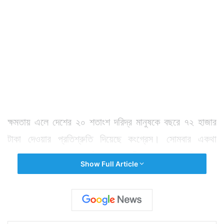
ক্ষমতায় এলে দেশের ২০ শতাংশ দরিদ্র মানুষকে বছরে ৭২ হাজার
টাকা দেওয়ার প্রতিশ্রুতি দিয়েছে কংগ্রেস। সোমবার একথা
জানিয়েছেন কংগ্রেস সভাপতি রাহুল গান্ধী। দেশের ৫ কোটি দরিদ্র
Show Full Article
পরিবারের অ্যাকাউন্টে এই টাকা যাবে। উপকৃত হবেন ২৫ কোটি
ব্যক্তিমানুষ। পরিবার পিছু ৫ জন করে ধরে। ভোটের মুখে এই
ঘোষণা কংগ্রেসের পালে কিছুটা হলেও হাওয়া দিয়েছে। কিন্তু যদি
কংগ্রেস ক্ষমতায় আসে এবং প্রতিশ্রুতি রক্ষা করে তবে এই টাকা