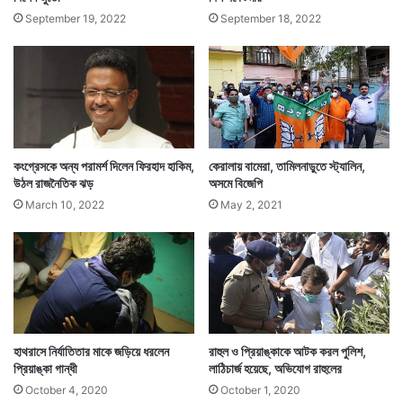
September 19, 2022
September 18, 2022
কংগ্রেসকে অন্য পরামর্শ দিলেন ফিরহাদ হাকিম,
কেরালায় বামেরা, তামিলনাড়ুতে স্ট্যালিন,
উঠল রাজনৈতিক ঝড়
অসমে বিজেপি
March 10, 2022
May 2, 2021
(সংবাদ সংস্থার সাহায্য নিয়ে লেখা)
হাথরাসে নির্যাতিতার মাকে জড়িয়ে ধরলেন
রাহুল ও প্রিয়াঙ্কাকে আটক করল পুলিশ,
প্রিয়াঙ্কা গান্ধী
লাঠিচার্জ হয়েছে, অভিযোগ রাহুলের
October 4, 2020
October 1, 2020