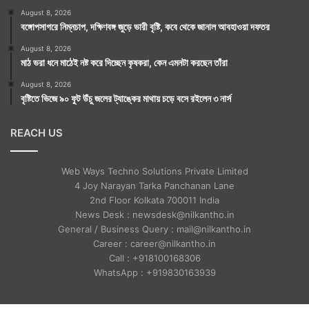
August 8, 2026
বঙ্গোপসাগরে নিম্নচাপ, দক্ষিণবঙ্গ জুড়ে ভারী বৃষ্টি, কবে থেকে জানাল আবহাওয়া দফতর
August 8, 2026
মাঠ ভরা ধনে মাঠেই নষ্ট করে দিচ্ছেন কৃষকরা, কেন এমনটা করছেন তাঁরা
August 8, 2026
বৃষ্টিতে ভিজে ৯০ ফুট উঁচু জলের ট্যাঙ্কের মাথায় চড়ে বসে রইলেন ৩ নার্স
REACH US
Web Ways Techno Solutions Private Limited
4 Joy Narayan Tarka Panchanan Lane
2nd Floor Kolkata 700011 India
News Desk : newsdesk@nilkantho.in
General / Business Query : mail@nilkantho.in
Career : career@nilkantho.in
Call : +918100168306
WhatsApp : +919830163939