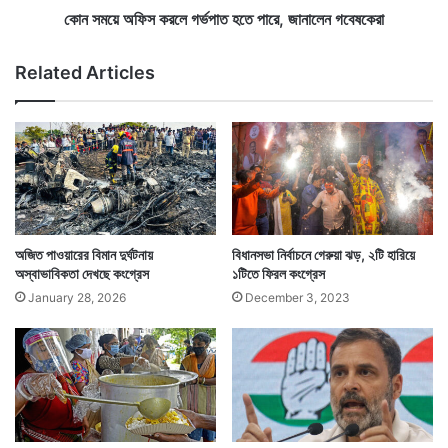
রে
র
কোন সময়ে অফিস করলে গর্ভপাত হতে পারে, জানালেন গবেষকেরা
শ
লে
রি
গ
Related Articles
ফ
র্ভ
পা
গত সোমবার সাংবাদিক সম্মেলনে রাহুল দাবি করেন, দেশের মুষ্টিমেয়
ত
হ
ধনীদের আর্থিক লাভের বন্দোবস্ত করেছে মোদী সরকার, আর
তে
কংগ্রেস সরকার ভোটে জিতে এলে তিনি দেশের ২০ শতাংশ দরিদ্র
পা
রে
মানুষকে বছরে ৭২ হাজার টাকা দেওয়ার বন্দোবস্ত করবেন। তাঁদের
,
অ্যাকাউন্টে সরাসরি এই টাকা পৌঁছে যাবে বলে প্রতিশ্রুতি দেন
জা
অজিত পাওয়ারের বিমান দুর্ঘটনায়
বিধানসভা নির্বাচনে গেরুয়া ঝড়, ২টি হারিয়ে
না
অস্বাভাবিকতা দেখছে কংগ্রেস
১টিতে ফিরল কংগ্রেস
রাহুল গান্ধী।
লে
January 28, 2026
December 3, 2023
ন
গ
বে
ষ
কে
রা