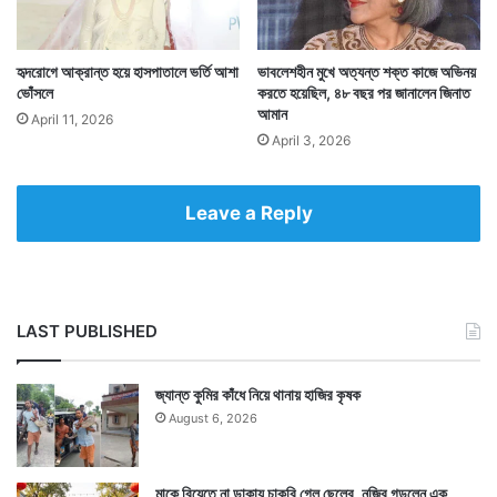
তাহলে কি এবার তৃণমূলে যোগ দিচ্ছেন বিজেপিতে যোগ দেওয়ার
হৃদরোগে আক্রান্ত হয়ে হাসপাতালে ভর্তি আশা
ভাবলেশহীন মুখে অত্যন্ত শক্ত কাজে অভিনয়
ভোঁসলে
করতে হয়েছিল, ৪৮ বছর পর জানালেন জিনাত
আগে মুখ্যমন্ত্রীর বিভিন্ন অনুষ্ঠানে উপস্থিত থাকা এই
আমান
April 11, 2026
April 3, 2026
অভিনেত্রী? এ বিষয়ে অবশ্য কোনও ইঙ্গিত দেননি শ্রাবন্তী
চট্টোপাধ্যায়।
Leave a Reply
LAST PUBLISHED
জ্যান্ত কুমির কাঁধে নিয়ে থানায় হাজির কৃষক
August 6, 2026
মাকে বিয়েতে না ডাকায় চাকরি গেল ছেলের, নজির গড়লেন এক