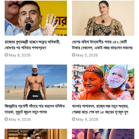
ত
ভা
বিজেপিকে চরম অস্বস্তিতে ফেলে শ্রাবন্তী লিখেছেন, বাংলাকে
ই
রো
সামনের দিকে এগিয়ে নিয়ে যাওয়ার ক্ষেত্রে বিজেপির উদ্যোগের
ল
অভাব রয়েছে। সেই কারণেই তিনি দল ছাড়ছেন।
জি
স্টে
রাজ্যের মুখ্যমন্ত্রী হচ্ছেন শুভেন্দু অধিকারী,
দেশের মহিলা উদ্যোগীর গলায় ১৪২ কোটি
র
ঘোষণার পর শনিবার শপথগ্রহণ
টাকার নেকলেস, একাই নজর কাড়লেন সকলের
May 8, 2026
May 5, 2026
জিব্রাল্টার প্রণালী সাঁতরে পার করলেন বলিউড
বাংলায় পালাবদল, রাজ্যে শুরু নতুন অধ্যায়,
তারকা, মুকুটে জুড়ল নতুন পালক
গেরুয়া ঝড়ে শেষ হল ১৫ বছরের তৃণমূল যুগ
May 4, 2026
May 4, 2026