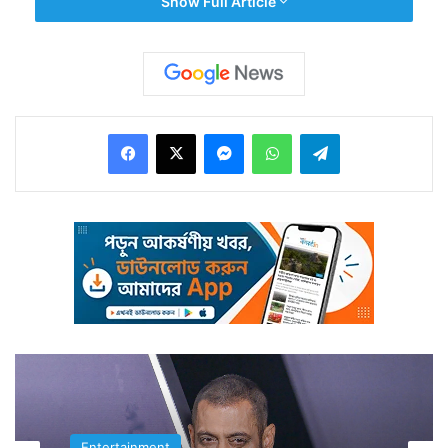
Show Full Article
Facebook
X
Messenger
WhatsApp
Telegram
তৃণমূল থেকে বিজেপিতে আসা হোক বা সরাসরি কোনও অন্য পেশার
স্বনামধন্য ব্যক্তিত্বের পদ্ম শিবিরে যোগদান, বিধানসভা নির্বাচনের
আগে এ দৃশ্য প্রায় প্রাত্যহিক হয়ে দাঁড়িয়েছিল। এবার তারই
উল্টো ছবি স্পষ্ট।