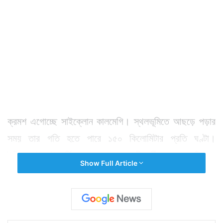
ক্রমশ এগোচ্ছে সাইক্লোন কালমেগি। স্থলভূমিতে আছড়ে পড়ার
সময় তার গতি হতে পারে ১৫০ কিলোমিটার প্রতি ঘণ্টা।
ইতিমধ্যেই এই ঘূর্ণিঝড়ের জেরে সমুদ্র তীরবর্তী এলাকায় বৃষ্টি শুরু
Show Full Article
হয়েছে। বইছে ঝোড়ো হাওয়াও। যদিও স্থানীয় আবহাওয়া দফতর
মনে করছে স্থলভূমিতে আছড়ে পড়লে এই অতি প্রবল ঘূর্ণিঝড়
অনেকটাই শক্তি হারাবে। তবে কোনও ঝুঁকির রাস্তায় হাঁটছে না
ফিলিপিন্স প্রশাসন। ইতিমধ্যেই ৫ হাজার মানুষকে নিরাপদ দূরত্বে