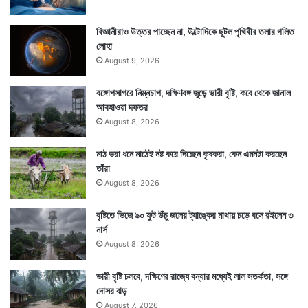
বিজ্ঞানীরাও উত্তর পাচ্ছেন না, উল্টোদিকে ছুটল পৃথিবীর তলার গলিত
লোহা
August 9, 2026
বঙ্গোপসাগরে নিম্নচাপ, দক্ষিণবঙ্গ জুড়ে ভারী বৃষ্টি, কবে থেকে জানাল
আবহাওয়া দফতর
August 8, 2026
মাঠ ভরা ধনে মাঠেই নষ্ট করে দিচ্ছেন কৃষকরা, কেন এমনটা করছেন
তাঁরা
August 8, 2026
বৃষ্টিতে ভিজে ৯০ ফুট উঁচু জলের ট্যাঙ্কের মাথায় চড়ে বসে রইলেন ৩
নার্স
August 8, 2026
ভারী বৃষ্টি চলবে, দক্ষিণের রাজ্যে বন্যার মধ্যেই লাল সতর্কতা, সঙ্গে
দোসর ঝড়
August 7, 2026