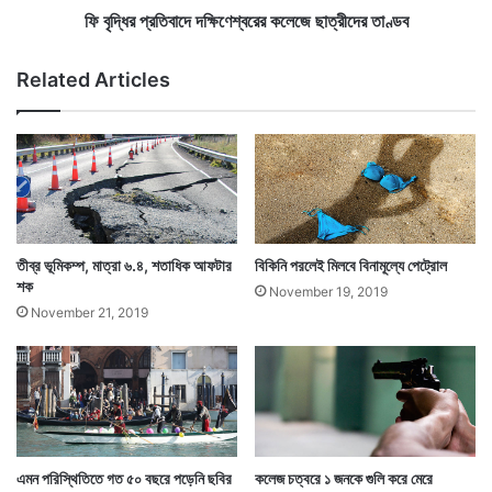
ক
ক্ষি
ফি বৃদ্ধির প্রতিবাদে দক্ষিণেশ্বরের কলেজে ছাত্রীদের তাণ্ডব
লেখা
জা
ণে
য়
শ্ব
Related Articles
গা
রে
র
ক
লে
জে
ছা
ত্রী
দে
তীব্র ভূমিকম্প, মাত্রা ৬.৪, শতাধিক আফটার
বিকিনি পরলেই মিলবে বিনামূল্যে পেট্রোল
র
শক
November 19, 2019
তা
November 21, 2019
ণ্ড
ব
Tags
Bengali News
এমন পরিস্থিতিতে গত ৫০ বছরে পড়েনি ছবির
কলেজ চত্বরে ১ জনকে গুলি করে মেরে