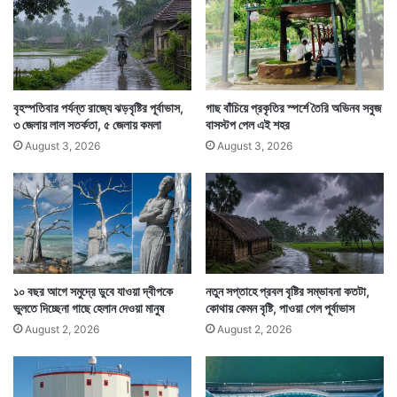
বৃহস্পতিবার পর্যন্ত রাজ্যে ঝড়বৃষ্টির পূর্বাভাস,
গাছ বাঁচিয়ে প্রকৃতির স্পর্শে তৈরি অভিনব সবুজ
৩ জেলায় লাল সতর্কতা, ৫ জেলায় কমলা
বাসস্টপ পেল এই শহর
August 3, 2026
August 3, 2026
উত্তরবঙ্গের জেলাগুলিতে আগামী ৪ দিন ঝড় এবং বৃষ্টির পূর্বাভাস
রয়েছে। উত্তরবঙ্গের পারদও তাই ওঠার কোনও সম্ভাবনা দেখছেন
না আবহবিদেরা। — সংবাদ সংস্থার সাহায্য নিয়ে লেখা
১০ বছর আগে সমুদ্রে ডুবে যাওয়া দ্বীপকে
নতুন সপ্তাহে প্রবল বৃষ্টির সম্ভাবনা কতটা,
ভুলতে দিচ্ছেনা গাছে হেলান দেওয়া মানুষ
কোথায় কেমন বৃষ্টি, পাওয়া গেল পূর্বাভাস
August 2, 2026
August 2, 2026