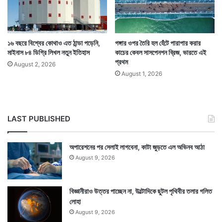
১৬ বছরে বিশ্বের কোথাও এত ঠান্ডা পড়েনি,
গঙ্গার ওপর তৈরি হল হেঁটে পারাপার করার
মাইনাস ৮৪ ডিগ্রি লিখল নতুন ইতিহাস
কাচের কেবল সাসপেনশন ব্রিজ, ভারতে এই
প্রথম
August 2, 2026
August 1, 2026
Tags
National News
Weather
LAST PUBLISHED
অপারেশনের পর সেলাই লাগবেনা, কাটা জুড়তে এল অভিনব আঠা
August 9, 2026
বিজ্ঞানীরাও উত্তর পাচ্ছেন না, উল্টোদিকে ছুটল পৃথিবীর তলার গলিত
লোহা
August 9, 2026