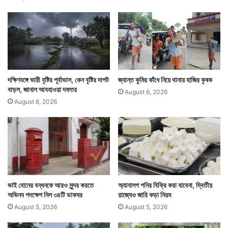
এ
ডা
দে
কা
শে
হ
ই
য়
সি
ঙ্গা
রা
র
দক্ষিণবঙ্গে ভারী বৃষ্টির পূর্বাভাস, কেন বৃষ্টির দাপট
জ্যান্ত কুমির কাঁধে নিয়ে থানায় হাজির কৃষক
রা
বাড়ল, জানাল আবহাওয়া দফতর
পশ্চিমবঙ্গের দক্ষিণভাগে অবশ্য পরিস্থিতি উল্টো। তবে আকাশে
August 6, 2026
জ
August 6, 2026
মাঝে মাঝে মেঘের আনাগোনা রয়েছে। তাতে গরমে খামতি এতটুকুও
ধা
নী
নেই। দক্ষিণে এমন অবস্থা হলেও উত্তরবঙ্গের পরিস্থিতি
ব
অনেকটাই অন্যরকম।
লে
ভাই বোনের বন্ধনকে আরও সুন্দর করতে
অ্যানালগ পনির বিক্রি করা যাবেনা, দ্বিতীয়
অভিনব পদক্ষেপ নিল ৩৪টি ডাকঘর
রাজ্যেও জারি কড়া নিয়ম
August 5, 2026
August 5, 2026