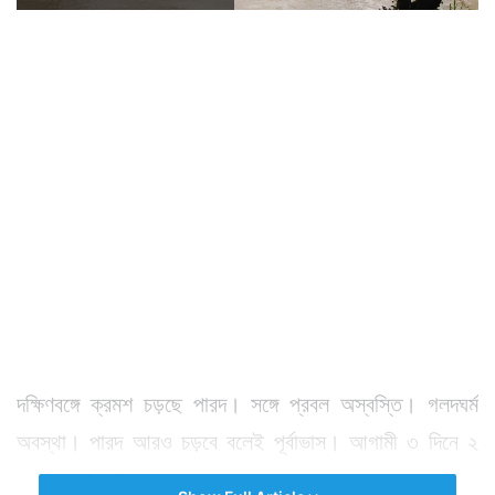
দক্ষিণবঙ্গে ক্রমশ চড়ছে পারদ। সঙ্গে প্রবল অস্বস্তি। গলদঘর্ম
অবস্থা। পারদ আরও চড়বে বলেই পূর্বাভাস। আগামী ৩ দিনে ২
থেকে ৩ ডিগ্রি বাড়বে তাপমাত্রা। ফলে গরম আরও চড়বে।