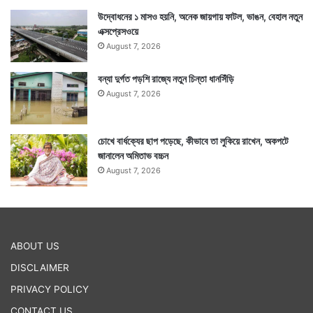
উদ্বোধনের ১ মাসও হয়নি, অনেক জায়গায় ফাটল, ভাঙন, বেহাল নতুন
এক্সপ্রেসওয়ে
August 7, 2026
বন্যা দুর্গত পড়শি রাজ্যে নতুন চিন্তা ধানসিঁড়ি
August 7, 2026
চোখে বার্ধক্যের ছাপ পড়েছে, কীভাবে তা লুকিয়ে রাখেন, অকপটে
জানালেন অমিতাভ বচ্চন
August 7, 2026
ABOUT US
DISCLAIMER
PRIVACY POLICY
CONTACT US