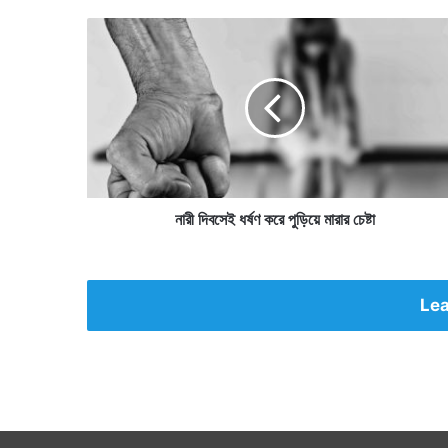
না
রী
দি
ব
সে
ই
ধ
র্ষ
ণ
ক
নারী দিবসেই ধর্ষণ করে পুড়িয়ে মারার চেষ্টা
রে
পু
ড়ি
য়ে
Lea
মা
রা
র
চে
ষ্টা