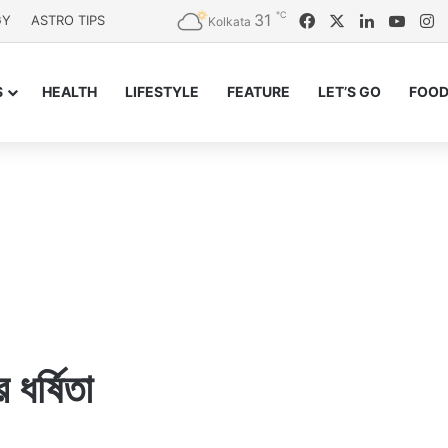
℃
31
Facebook
X
LinkedIn
YouT
I
GY
ASTRO TIPS
Kolkata
S
HEALTH
LIFESTYLE
FEATURE
LET’S GO
FOOD
 ধর্ষিতা