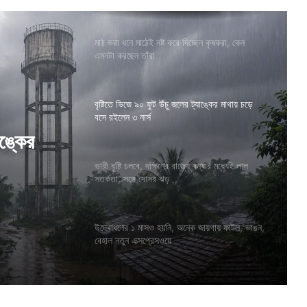
মাঠ ভরা ধনে মাঠেই নষ্ট করে দিচ্ছেন কৃষকরা, কেন
এমনটা করছেন তাঁরা
বৃষ্টিতে ভিজে ৯০ ফুট উঁচু জলের ট্যাঙ্কের মাথায় চড়ে
বসে রইলেন ৩ নার্স
াঙ্কের
ভারী বৃষ্টি চলবে, দক্ষিণের রাজ্যে বন্যার মধ্যেই লাল
সতর্কতা, সঙ্গে দোসর ঝড়
উদ্বোধনের ১ মাসও হয়নি, অনেক জায়গায় ফাটল, ভাঙন,
বেহাল নতুন এক্সপ্রেসওয়ে