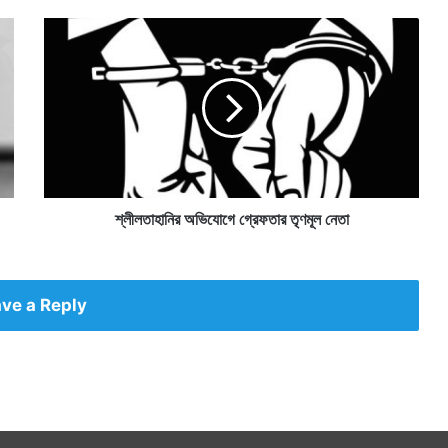
শ্লী
ল
তা
হা
নি
র
অ
ভি
যো
গে
শ্লীলতাহানির অভিযোগে গ্রেফতার তৃণমূল নেতা
গ্রে
ফ
তা
র
ve a Reply
তৃ
ণ
মূ
ল
নে
তা