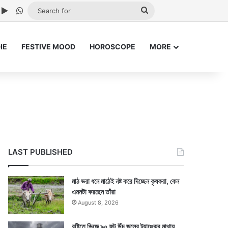
ube
nstagram
Google Play
WhatsApp
Search
for
IE
FESTIVE MOOD
HOROSCOPE
MORE
LAST PUBLISHED
মাঠ ভরা ধনে মাঠেই নষ্ট করে দিচ্ছেন কৃষকরা, কেন
এমনটা করছেন তাঁরা
August 8, 2026
বৃষ্টিতে ভিজে ৯০ ফুট উঁচু জলের ট্যাঙ্কের মাথায়