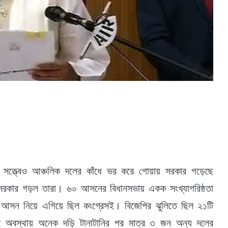
া সত্ত্বেও আঞ্চলিক দলের কাঁধে ভর করে গোয়ায় সরকার গড়েছে
সরকার গড়ল তারা। ৬০ আসনের বিধানসভায় একক সংখ্যাগরিষ্ঠতা
আসন নিয়ে এগিয়ে ছিল কংগ্রেসই। বিজেপির ঝুলিতে ছিল ২১টি
স্থায় অনেক দড়ি টানাটানির পর মাত্র ৩ জন অন্য দলের