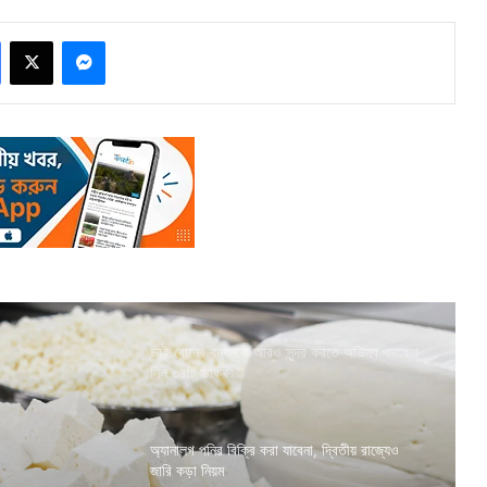
Facebook
X
Messenger
ভাই বোনের বন্ধনকে আরও সুন্দর করতে অভিনব পদক্ষেপ
নিল ৩৪টি ডাকঘর
অ্যানালগ পনির বিক্রি করা যাবেনা, দ্বিতীয় রাজ্যেও
জারি কড়া নিয়ম