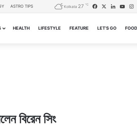
℃
27
Facebook
X
LinkedIn
YouT
I
GY
ASTRO TIPS
Kolkata
S
HEALTH
LIFESTYLE
FEATURE
LET’S GO
FOOD
িলেন বিরেন সিং