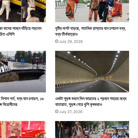
 বাসের সামনে দাঁড়িয়ে পড়লেন
বৃষ্টির দাপট বাড়ছে, শতাধিক রাস্তায় যান চলাচল বন্ধ,
িচিত এসিপি
বন্ধ তীর্থযাত্রাও
July 29, 2026
ে বিশাল গর্ত, বন্ধ যান চলাচল, ১৬
একটা সুড়ঙ্গ বদলে দিল ভারতের ২ প্রধান শহরের মধ্যে
্ষ বিরোধীদের
যাতায়াত, সুড়ঙ্গ পেয়ে খুশি কৃষকরাও
July 27, 2026