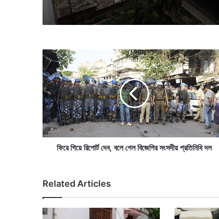
ফি
রে
গি
য়ে
রি
পো
র্ট
দে
ব
,
ফিরে গিয়ে রিপোর্ট দেব, বলে গেল বিজেপির সংসদীয় প্রতিনিধি দল
ব
লে
গে
Related Articles
ল
বি
জে
পি