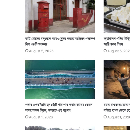
র
সং
স
দী
য়
প্র
ভাই বোনের বন্ধনকে আরও সুন্দর করতে অভিনব পদক্ষেপ
অ্যানালগ পনির বিক্র
তি
নিল ৩৪টি ডাকঘর
জারি কড়া নিয়ম
নি
August 5, 2026
August 5, 202
ধি
দ
ল
গঙ্গার ওপর তৈরি হল হেঁটে পারাপার করার কাচের কেবল
রাতে বাথরুমে যেতে দ
সাসপেনশন ব্রিজ, ভারতে এই প্রথম
বাইরে তখন ডেকে চল
August 1, 2026
August 1, 202