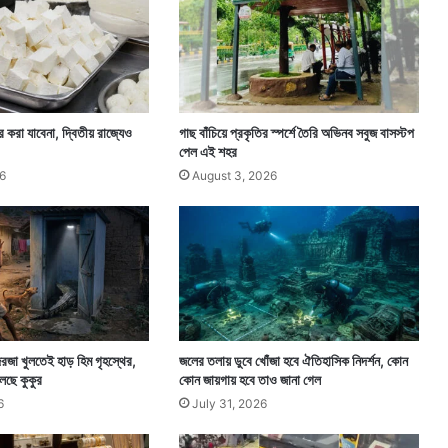
হি
নী
ি করা যাবেনা, দ্বিতীয় রাজ্যেও
গাছ বাঁচিয়ে প্রকৃতির স্পর্শে তৈরি অভিনব সবুজ বাসস্টপ
পেল এই শহর
6
August 3, 2026
রজা খুলতেই হাড় হিম গৃহস্থের,
জলের তলায় ডুবে খোঁজা হবে ঐতিহাসিক নিদর্শন, কোন
েছে কুকুর
কোন জায়গায় হবে তাও জানা গেল
6
July 31, 2026