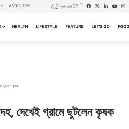
℃
27
Facebook
X
LinkedIn
YouT
I
GY
ASTRO TIPS
Kolkata
S
HEALTH
LIFESTYLE
FEATURE
LET’S GO
FOOD
মে ছুটলেন কৃষক
েহ, দেখেই গ্রামে ছুটলেন কৃষক