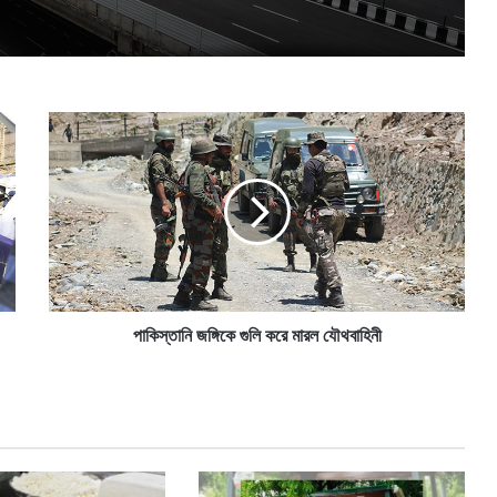
পা
কি
স্তা
নি
জ
ঙ্গি
কে
গু
লি
ক
পাকিস্তানি জঙ্গিকে গুলি করে মারল যৌথবাহিনী
রে
মা
র
ল
যৌ
থ
বা