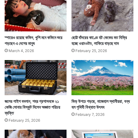
জাপানের ওই মহিলা তাঁর স্বামীকে নিয়ে চিকিৎসকের কাছে যান।
চিকিৎসক পরীক্ষা করে জানান তাঁর স্বামী দৈহিক সম্পর্ক তৈরিতে
নেশাগ্রস্ত। তাঁর থেরাপিও শুরু হয়।
স্পায়েও রয়েছে কফিন, খুশি মনে কফিনে শুয়ে
ছোট্ট বাঁদরের কাণ্ডে হট কেকের মত বিক্রি
পড়ছেন এ দেশের মানুষ
হচ্ছে ওরাংওটাং, লাফিয়ে বাড়ছে দাম
March 4, 2026
February 25, 2026
জলের পাইপ বদলান, শহর প্রশাসনকে ২১
ভিড় উপচে পড়ছে, নাজেহাল স্থানীয়রা, বন্ধ
কেজি সোনার বিস্কুট দিলেন অজ্ঞাত পরিচয়
হল পৃথিবী বিখ্যাত উৎসব
ব্যক্তি
February 7, 2026
February 25, 2026