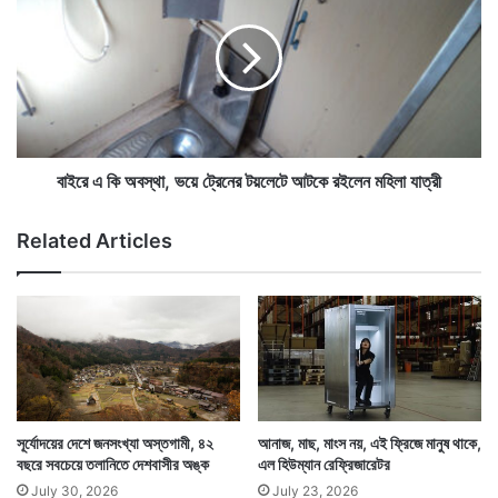
রে
রে
অ
এ
নে
কি
ক
অ
উ
স্বামীকে বিষয়টি নিয়ে জিজ্ঞেস করায় তিনি অবলীলায় জানিয়ে দেন
ব
ন্ন
স্থা
এটা তাঁর পেশাগত জীবনে সাহায্য করে। তিনি মানসিক চাপ মুক্ত
ত
,
দে
ভ
বাইরে এ কি অবস্থা, ভয়ে ট্রেনের টয়লেটে আটকে রইলেন মহিলা যাত্রী
করতে এই সম্পর্ক তৈরি করেন।
শ
য়ে
কে
ট্রে
Related Articles
ছা
নে
পি
র
য়ে
ট
গে
য়
ল
লে
ভা
টে
র
আ
তী
ট
য়
কে
সূর্যোদয়ের দেশে জনসংখ্যা অস্তগামী, ৪২
আনাজ, মাছ, মাংস নয়, এই ফ্রিজে মানুষ থাকে,
রে
র
বছরে সবচেয়ে তলানিতে দেশবাসীর অঙ্ক
এল হিউম্যান রেফ্রিজারেটর
ল
ই
July 30, 2026
July 23, 2026