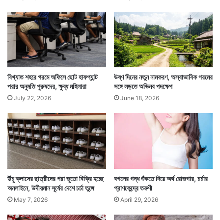
লে
ন
ম
হি
এটা শোনার পর ওই মহিলা তাঁর সঙ্গে ঝগড়া করতে পারতেন। অন্য
লা
কোনও পদক্ষেপও নিতে পারতেন। কিন্তু তিনি সেসব রাস্তায় না
যা
ত্রী
হেঁটে এক আজব রাস্তায় হাঁটেন।
বিখ্যাত শহরে গরমে অফিসে ছোট হাফপ্যান্ট
উষ্ণ দিনের নতুন নামকরণ, অস্বাভাবিক গরমের
পরার অনুমতি পুরুষদের, ক্ষুব্ধ মহিলারা
সঙ্গে লড়তে অভিনব পদক্ষেপ
July 22, 2026
June 18, 2026
উঁচু ক্লাসের ছাত্রীদের পরা জুতো বিক্রি হচ্ছে
বগলের গন্ধ শুঁকতে দিয়ে অর্থ রোজগার, চর্চার
অনলাইনে, উদীয়মান সূর্যের দেশে চর্চা তুঙ্গে
প্রাণকেন্দ্রে তরুণী
May 7, 2026
April 29, 2026