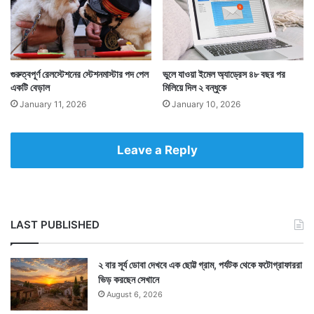
এদিকে সন্তানকে নিয়ে কিছুদিন পর আলাদা হয়ে যান ওই মহিলা।
এখন তিনি একাই সন্তানকে বড় করছেন। আর তাঁর এই
অভিজ্ঞতার কাহিনি কমিকের রূপে সোশ্যাল মিডিয়ায় পোস্ট করেন।
গুরুত্বপূর্ণ রেলস্টেশনের স্টেশনমাস্টার পদ পেল
ভুলে যাওয়া ইমেল অ্যাড্রেস ৪৮ বছর পর
একটি বেড়াল
মিলিয়ে দিল ২ বন্ধুকে
সাউথ চায়না মর্নিং পোস্ট-এ খবরটি প্রকাশিত হওয়ার পর নানা
January 11, 2026
January 10, 2026
সংবাদমাধ্যমে তা প্রকাশিত হয়।
Leave a Reply
LAST PUBLISHED
২ বার সূর্য ডোবা দেখবে এক ছোট্ট গ্রাম, পর্যটক থেকে ফটোগ্রাফাররা
ভিড় করছেন সেখানে
August 6, 2026