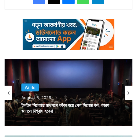
যাচ্ছে রাজপথ। আগুনে জ্বলছে গাড়ি, দোকান। ধ্বংসস্তূপে
পরিণত হয়েছে গোছানো বাজার এলাকা। এই ঘটনার এক ঘণ্টা পর
বেলা সাড়ে ১১টা নাগাদ শহরের বাস টার্মিনাসে আরও এক আত্মঘাতী
বিস্ফোরণের ঘটনা ঘটে। তবে সেখানে কারও মৃত্যু হয়নি। গায়ে
বিস্ফোরক বাঁধা ব্যক্তি উড়ে গেলেও বাকিরা সুরক্ষিত। ৪ জন
আহত হন এই ঘটনায়। বিস্ফোরণের দায় স্বীকার করেছে
আইএস।
World
August 6, 2026
টানটান সিনেমার মাঝপথে ফাঁকা হয়ে গেল সিনেমা হল, কারণ
জানলে বিশ্বাস হবেনা