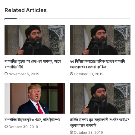
তা
চে
Related Articles
দে
ষ্টা
শ
রু
খ
ল
সে
না
,
খ
বাগদাদির মৃত্যুর পর ফের এল সাফল্য, জালে
২৫ মিলিয়ন ডলারের মালিক হচ্ছেন বাগদাদি
ত
বাগদাদির দিদি
সম্বন্ধে খবর দেওয়া ব্যক্তি
ম
November 5, 2019
October 30, 2019
৫
জ
ঙ্গি
বাগদাদির উত্তরসূরিও খতম, দাবি ট্রাম্পের
মার্কিন হামলায় মৃত সন্ত্রাসবাদী সংগঠন আইএস
প্রধান আল বাগদাদি
October 30, 2019
October 28, 2019