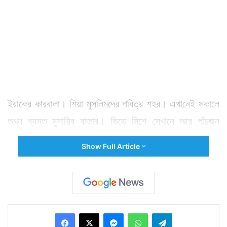
ইরাকের কারবালা। শিয়া মুসলিমদের পবিত্র শহর। এখানেই সকালে
তখন ব্যস্ত মুসায়িব বাজার। ভিড়ে মিশে সেখানে আর পাঁচজন
মহিলার মত হাজির হয় এক মহিলা। কিন্তু কে জানত যে ওই
Show Full Article
মহিলাই এখুনি নিজেকে শেষ করে দেবে। সঙ্গে কেড়ে নেবে অনেক
প্রাণ। ছড়িয়ে দেবে আতঙ্ক। পুলিশ জানিয়েছে, ভিড়ে মিশে
আচমকাই নিজের গায়ে বাঁধা বিস্ফোরক ফাটিয়ে দেয় ওই মহিলা।
মুহুর্তে ব্যস্ত বাজার শ্মশানের চেহারা নেয়। সর্বত্র ছড়িয়ে ছিটিয়ে
Facebook
X
Messenger
WhatsApp
Telegram
পড়ে মৃতদেহ। অনেকের দেহাংশ পড়ে আছে রাস্তায়। রক্তে ভেসে