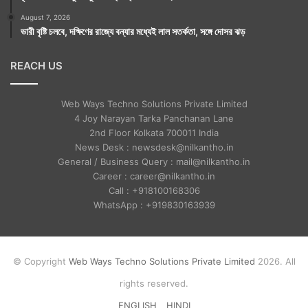
August 7, 2026
ভারী বৃষ্টি চলবে, দক্ষিণের রাজ্যে বন্যার মধ্যেই লাল সতর্কতা, সঙ্গে দোসর ঝড়
REACH US
Web Ways Techno Solutions Private Limited
4 Joy Narayan Tarka Panchanan Lane
2nd Floor Kolkata 700011 India
News Desk : newsdesk@nilkantho.in
General / Business Query : mail@nilkantho.in
Career : career@nilkantho.in
Call : +918100168306
WhatsApp : +919830163939
© Copyright
Web Ways Techno Solutions Private Limited
2026. All
rights reserved.
ENGLISH
HINDI