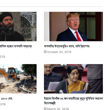
য়ে
বাঁ
চ
ল
১
৬
টি
প্রা
ণ
লিক হচ্ছেন বাগদাদি সম্বন্ধে
বাগদাদির উত্তরসূরিও খতম, দাবি ট্রাম্পের
October 30, 2019
2019
র ১৫০০ দেহ
ইরাকে নিখোঁজ ৩৯ জন ভারতীয়ের মৃত্যু সুনিশ্চিত করলেন
বিদেশমন্ত্রী
2018
March 20, 2018