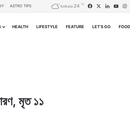
℃
24
Facebook
X
LinkedIn
YouT
I
GY
ASTRO TIPS
Kolkata
S
HEALTH
LIFESTYLE
FEATURE
LET’S GO
FOOD
োরণ, মৃত ১১