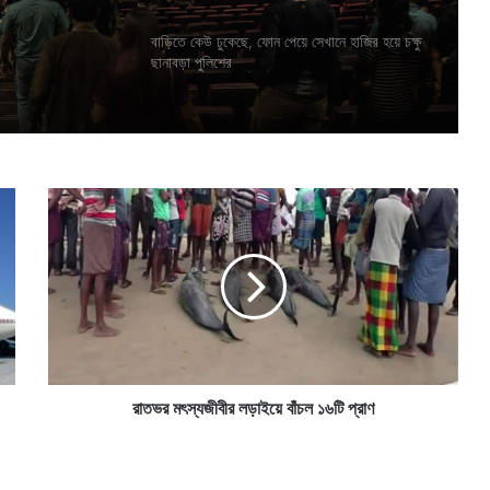
গায়ে সাদা
বাড়িতে কেউ ঢুকেছে, ফোন পেয়ে সেখানে হাজির হয়ে চক্ষু
ছানাবড়া পুলিশের
হয়েছিল
রা
ত
ভ
র
ম
ৎ
স্য
জী
বী
র
রাতভর মৎস্যজীবীর লড়াইয়ে বাঁচল ১৬টি প্রাণ
ল
ড়া
ই