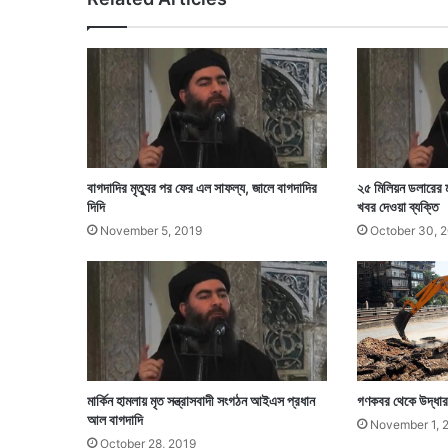
চ
ড়
যা
ত্রী
র
,
পা
ল্টা
চ
বাগদাদির মৃত্যুর পর ফের এল সাফল্য, জালে বাগদাদির
২৫ মিলিয়ন ডলারের মা
ড়
দিদি
খবর দেওয়া ব্যক্তি
আ
November 5, 2019
October 30, 
ধি
কা
রি
কে
র
মার্কিন হামলায় মৃত সন্ত্রাসবাদী সংগঠন আইএস প্রধান
গণকবর থেকে উদ্ধা
আল বাগদাদি
November 1, 
October 28, 2019