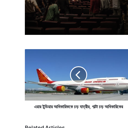
হিমবাহ গলে বেরিয়ে পড়া পাহাড়ের 
রং করা হয়েছিল, তাতে কি উপকার 
এ
য়া
র
ই
ন্ডি
য়া
র
আ
ধি
কা
এয়ার ইন্ডিয়ার আধিকারিককে চড় যাত্রীর, পাল্টা চড় আধিকারিকের
রি
ক
কে
Related Articles