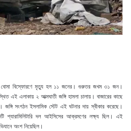
তী বোমা বিস্ফোরণে মৃত্যু হল ১১ জনের। গুরুতর জখম ৩১ জন।
বস্থিত এই এলাকায় ২ আত্মঘাতী জঙ্গি হামলা চালায়। বাজারের কাছে
য়। জঙ্গি সংগঠন ইসলামিক স্টেট এই ঘটনার দায় স্বীকার করেছে।
কটি প্যারামিলিটারি দল আইসিসের আক্রমণের লক্ষ্য ছিল। এই
 অভিযানে অংশ নিয়েছিল।