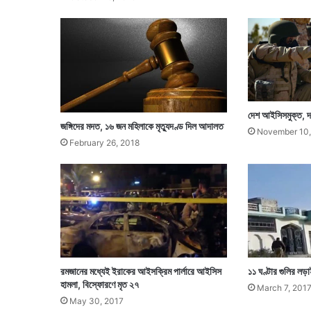
দেশ আইসিসমুক্ত, দ
জঙ্গিদের মদত, ১৬ জন মহিলাকে মৃত্যুদণ্ড দিল আদালত
November 10,
February 26, 2018
রমজানের মধ্যেই ইরাকের আইসক্রিম পার্লারে আইসিস
১১ ঘণ্টার গুলির লড
হামলা, বিস্ফোরণে মৃত ২৭
March 7, 201
May 30, 2017