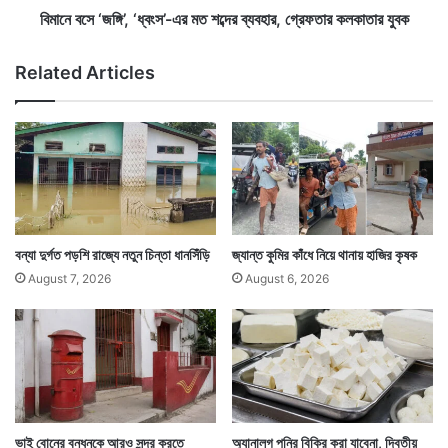
কা
,
বিমানে বসে ‘জঙ্গি’, ‘ধ্বংস’-এর মত শব্দের ব্যবহার, গ্রেফতার কলকাতার যুবক
র
‘
৫
ধ্বং
Related Articles
স
’
-
এ
র
ম
ত
শ
ব্দে
বন্যা দুর্গত পড়শি রাজ্যে নতুন চিন্তা ধানসিঁড়ি
জ্যান্ত কুমির কাঁধে নিয়ে থানায় হাজির কৃষক
র
August 7, 2026
August 6, 2026
ব্য
ব
হা
র
,
গ্রে
ফ
তা
ভাই বোনের বন্ধনকে আরও সুন্দর করতে
অ্যানালগ পনির বিক্রি করা যাবেনা, দ্বিতীয়