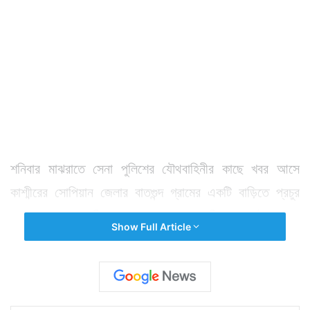
শনিবার মাঝরাতে সেনা পুলিশের যৌথবাহিনীর কাছে খবর আসে
কাশ্মীরের সোপিয়ান জেলার বাতগুন্দ গ্রামের একটি বাড়িতে প্রচুর
অস্ত্রশস্ত্র সহ লুকিয়ে রয়েছে একদল জঙ্গি। রাতেই সেনা,
Show Full Article
সিআরপিএফ ও জম্মু কাশ্মীর পুলিশের যৌথবাহিনী গ্রাম ঘিরে
ফেলে। শুরু হয় জঙ্গিদের সঙ্গে প্রবল গুলির লড়াই। যা রবিবার বেলা
পর্যন্ত স্থায়ী ছিল। এই অভিযানে বড়সড় সাফল্য পেয়েছে
যৌথবাহিনী। প্রবল এই গুলির লড়াইয়ে হিজবুল মুজাহিদিন ও