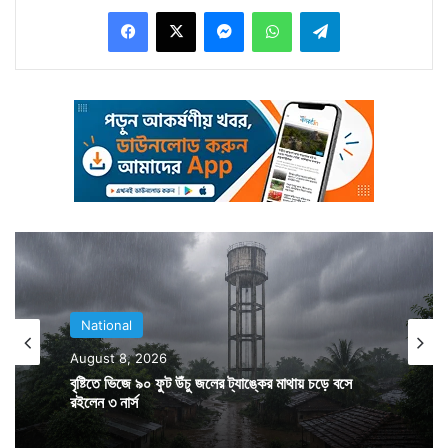
Facebook
X
Messenger
WhatsApp
Telegram
লস্কর-ই-তৈবার ৬ জঙ্গি খতম হয়েছে। পাল্টা জঙ্গিদের গুলিতে শহিদ
হয়েছেন এক সেনা জওয়ান। গুলির লড়াইয়ের মাঝে পড়ে এক
সাধারণ গ্রামবাসী গুলিতে আহত হয়েছেন।
National
August 8, 2026
বৃষ্টিতে ভিজে ৯০ ফুট উঁচু জলের ট্যাঙ্কের মাথায় চড়ে বসে
রইলেন ৩ নার্স