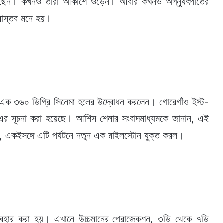
 কাটছেন। কখনও তাঁরা আকাশে ওড়েন। আবার কখনও অগ্ন্যুৎপাতের
 বাস্তব মনে হয়।
এমনই এক ৩৬০ ডিগ্রি সিনেমা হলের উদ্বোধন করলেন। গোরেগাঁও ইস্ট-
ে এর সূচনা করা হয়েছে। আশিস শেলার সংবাদমাধ্যমকে জানান, এই
বেই, একইসঙ্গে এটি পর্যটনে নতুন এক মাইলস্টোন যুক্ত করল।
 ব্যবহার করা হয়। এখানে উচ্চমানের প্রোজেকশন, ৩ডি থেকে ৭ডি