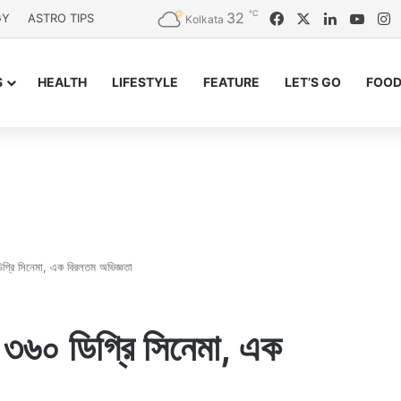
℃
32
Facebook
X
LinkedIn
YouT
I
GY
ASTRO TIPS
Kolkata
S
HEALTH
LIFESTYLE
FEATURE
LET’S GO
FOOD
িগ্রি সিনেমা, এক বিরলতম অভিজ্ঞতা
 ৩৬০ ডিগ্রি সিনেমা, এক