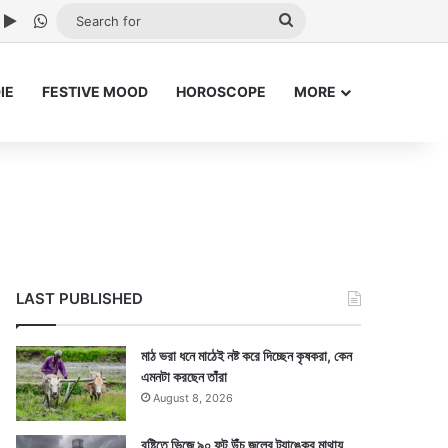
ube
nstagram
Google Play
WhatsApp
Search
for
IE
FESTIVE MOOD
HOROSCOPE
MORE
LAST PUBLISHED
মাঠ ভরা ধনে মাঠেই নষ্ট করে দিচ্ছেন কৃষকরা, কেন
এমনটা করছেন তাঁরা
August 8, 2026
বৃষ্টিতে ভিজে ৯০ ফুট উঁচু জলের ট্যাঙ্কের মাথায়