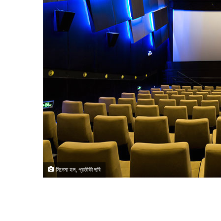
সিনেমা হল, প্রতীকী ছবি