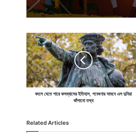
ব
দ
লে
যে
তে
পা
রে
ক
ল
ম্বা
বদলে যেতে পারে কলম্বাসের ইতিহাস, গবেষণায় সামনে এল দুনিয়া
সে
কাঁপানো তথ্য
র
ই
তি
Related Articles
হা
স