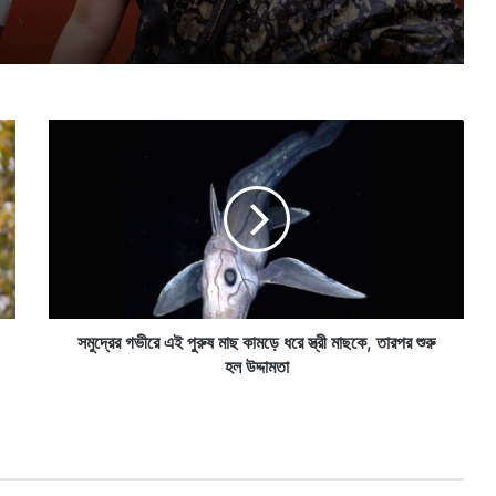
স
মু
দ্রে
র
গ
ভী
রে
এ
ই
পু
সমুদ্রের গভীরে এই পুরুষ মাছ কামড়ে ধরে স্ত্রী মাছকে, তারপর শুরু
রু
হল উদ্দামতা
ষ
মা
ছ
কা
ম