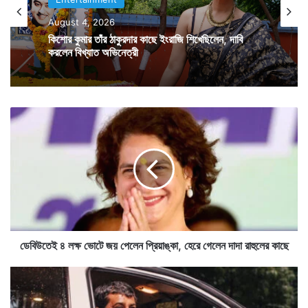
বলেই মনে করছেন সায়রা-র আইনজীবী।
August 4, 2026
কিশোর কুমার তাঁর ঠাকুরদার কাছে ইংরাজি শিখেছিলেন, দাবি
করলেন বিখ্যাত অভিনেত্রী
২৯ বছর একসঙ্গে কাটানোর পর সায়রা বানু ও এআর রহমান আলাদা
হয়ে গেলেন একে অপরের থেকে। এ বড় কঠিন সময় বলেই মনে
করছেন এআর রহমান। তাঁর এবং সায়রা বানুর এই বিবাহবিচ্ছেদকে
ডে
বি
তাঁদের ব্যক্তিগত পরিসরেই রাখার অনুরোধ করেছেন দেশের এই
উ
মহাতারকা সুরকার।
তে
ই
৪
ল
ক্ষ
ভো
টে
ডেবিউতেই ৪ লক্ষ ভোটে জয় পেলেন প্রিয়াঙ্কা, হেরে গেলেন দাদা রাহুলের কাছে
জ
য়
ভা
পে
র
লে
তী