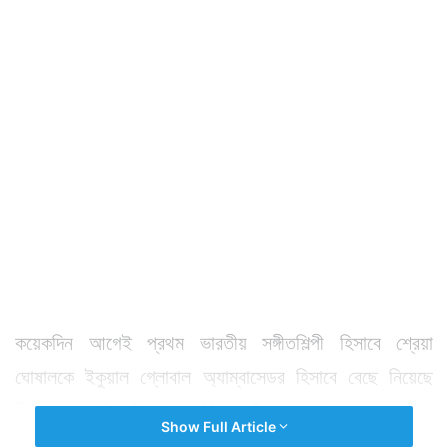
কয়েকদিন আগেই প্রথম ভারতীয় সঙ্গীতশিল্পী হিসাবে শ্রেয়া
ঘোষালকে ইকুয়াল গ্লোবাল অ্যাম্বাসেডর হিসাবে বেছে নিয়েছে
বিশ্বখ্যাত অডিও স্ট্রিমিং পোর্টাল স্পটিফাই। সেই সম্মান অর্জনের
Show Full Article
পর তাঁর অতি বৃহৎ ছবি ফুটে ওঠে নিউ ইয়র্কের টাইমস স্কোয়ারে।