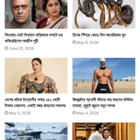
ঠ
সিনেমার সেটে বিখ্যাত নায়িকাকে সপাটে চড়
চিনের পিঁপড়ে কেড়ে নিল আমেরিকার ঘুম
কষিয়েছিলেন অমরীশ পুরী
May 6, 2026
আমাদের এই গ্রহের আবহাওয়াকে সুন্দর রাখা এবং আগামী দিনে
June 22, 2026
পৃথিবী কি রূপ নিতে চলেছে তা সকলের সামনে তুলে ধরা এবং তাঁদের
সচেতন করাও ছিল এই সঙ্গীতানুষ্ঠানের অন্যতম উদ্দেশ্য।
দেশের মহিলা উদ্যোগীর গলায় ১৪২ কোটি
জিব্রাল্টার প্রণালী সাঁতরে পার করলেন বলিউড
টাকার নেকলেস, একাই নজর কাড়লেন সকলের
তারকা, মুকুটে জুড়ল নতুন পালক
May 5, 2026
May 4, 2026