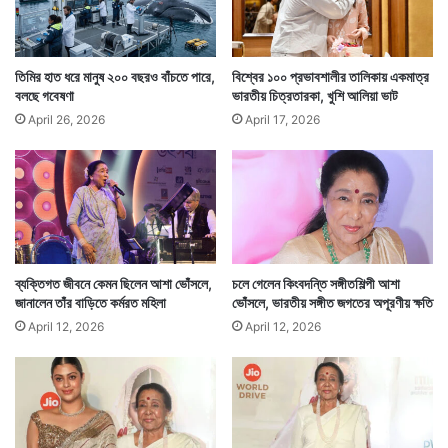
তিমির হাত ধরে মানুষ ২০০ বছরও বাঁচতে পারে,
বিশ্বের ১০০ প্রভাবশালীর তালিকায় একমাত্র
বলছে গবেষণা
ভারতীয় চিত্রতারকা, খুশি আলিয়া ভাট
April 26, 2026
April 17, 2026
ফলে বিনোদন এবং জনসচেতনতা ২ মিলে গিয়েছিল টাইমস
স্কোয়ারের স্টেজে হওয়া এই সঙ্গীতানুষ্ঠানে। যেখানে প্রথম ভারতীয়
কোনও শিল্পী হিসাবে সঙ্গীত পরিবেশন করলেন বঙ্গতনয়া অনুষ্কা
সেন। — সংবাদ সংস্থার সাহায্য নিয়ে লেখা
ব্যক্তিগত জীবনে কেমন ছিলেন আশা ভোঁসলে,
চলে গেলেন কিংবদন্তি সঙ্গীতশিল্পী আশা
জানালেন তাঁর বাড়িতে কর্মরত মহিলা
ভোঁসলে, ভারতীয় সঙ্গীত জগতের অপূরণীয় ক্ষতি
April 12, 2026
April 12, 2026