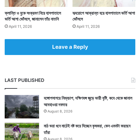
ক্লান্তি ও বুকে সংক্রমণ নিয়ে হাসপাতালে
হৃদরোগে আক্রান্ত হয়ে হাসপাতালে ভর্তি আশা
ভর্তি আশা ভোঁসলে, জানালেন তাঁর নাতনি
ভোঁসলে
April 11, 2026
April 11, 2026
Tags
Anushka Sen
Entertainment News
New York
Leave a Reply
LAST PUBLISHED
বঙ্গোপসাগরে নিম্নচাপ, দক্ষিণবঙ্গ জুড়ে ভারী বৃষ্টি, কবে থেকে জানাল
আবহাওয়া দফতর
August 8, 2026
মাঠ ভরা ধনে মাঠেই নষ্ট করে দিচ্ছেন কৃষকরা, কেন এমনটা করছেন
তাঁরা
August 8, 2026