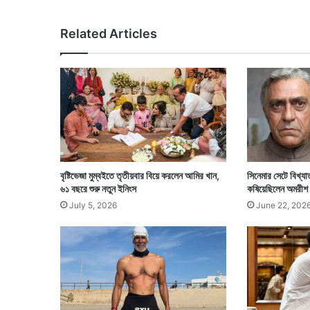
হা
সি
Related Articles
ক
জ
ন
প
দ
বৃষ্টিভেজা মুম্বইতে তৃতীয়বার বিয়ে করলেন আমির খান,
সিনেমার সেটে বিখ্যা
৬১ বছরে শুরু নতুন ইনিংস
কষিয়েছিলেন অমরীশ 
July 5, 2026
June 22, 202