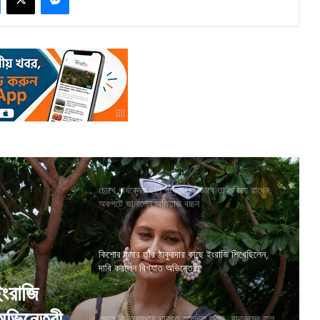
চোখে বার্ধক্যের ছাপ পড়েছে, কীভাবে তা লুকিয়ে রাখেন,
অকপটে জানালেন অমিতাভ বচ্চন
কিশোর কুমার তাঁর ঠাকুরদার কাছে ইংরাজি শিখেছিলেন,
দাবি করলেন বিখ্যাত অভিনেত্রী
ইংরাজি
অভিনেত্রী
জেলে কি অবস্থায় থাকতে হয়েছিল তাঁকে, বাথরুমের হাল