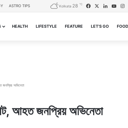
℃
28
Facebook
X
LinkedIn
YouT
I
GY
ASTRO TIPS
Kolkata
S
HEALTH
LIFESTYLE
FEATURE
LET’S GO
FOOD
 আহত জনপ্রিয় অভিনেতা
্টান্ট, আহত জনপ্রিয় অভিনেতা