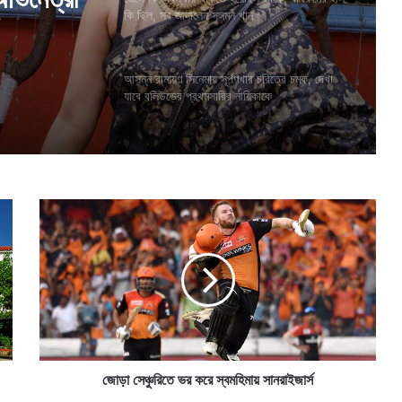
কি ছিল, সব জানালেন সলমন খান
আসন্ন রামায়ণ সিনেমায় সূর্পণখার চরিত্রে চমক, দেখা
যাবে বলিউডের প্রথমসারির নায়িকাকে
জো
ড়া
সে
ঞ্চু
রি
তে
ভ
র
ক
রে
জোড়া সেঞ্চুরিতে ভর করে স্বমহিমায় সানরাইজার্স
স্ব