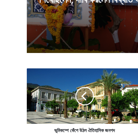
ভূ
মি
ক
ম্পে
কেঁ
পে
উ
ঠ
ল
ঐ
ভূমিকম্পে কেঁপে উঠল ঐতিহাসিক জনপদ
তি