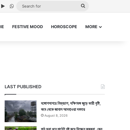
ube
nstagram
Google Play
WhatsApp
Search
for
IE
FESTIVE MOOD
HOROSCOPE
MORE
LAST PUBLISHED
বঙ্গোপসাগরে নিম্নচাপ, দক্ষিণবঙ্গ জুড়ে ভারী বৃষ্টি,
কবে থেকে জানাল আবহাওয়া দফতর
August 8, 2026
মাঠ ভরা ধনে মাঠেই নষ্ট করে দিচ্ছেন কৃষকরা, কেন