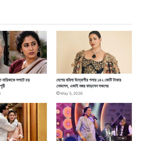
ম
হি
মা
য়
সা
ন
রা
ই
জা
র্স
ত নায়িকাকে সপাটে চড়
দেশের মহিলা উদ্যোগীর গলায় ১৪২ কোটি টাকার
পুরী
নেকলেস, একাই নজর কাড়লেন সকলের
6
May 5, 2026