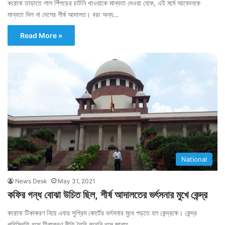
করোনা তাড়াতে লাল পিঁপড়ের চাটনি খাওয়াকে মান্যতা দেওয়া হোক, এই মর্মে আবেদনকে
মান্যতা দিল না দেশের শীর্ষ আদালত। বরং অন্য…
Read More »
National
News Desk
May 31, 2021
কফির গন্ধ বোঝা উচিত ছিল, শীর্ষ আদালতের ভর্ৎসনার মুখে কেন্দ্র
করোনা টিকাকরণ নিয়ে এবার সুপ্রিম কোর্টের ভর্ৎসনার মুখে পড়তে হল কেন্দ্রকে। কেন্দ্র
পরিস্থিতি বুঝে টিকাকরণ নীতি তৈরি করেনি বলে জানায়…