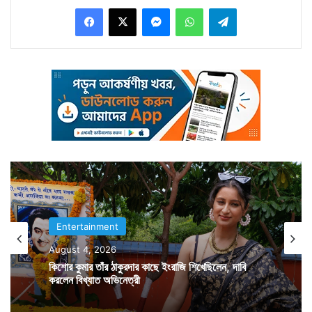
Facebook
X
Messenger
WhatsApp
Telegram
অকাল প্রয়াণে শোকস্তব্ধ টলিপাড়া।
Entertainment
August 4, 2026
কিশোর কুমার তাঁর ঠাকুরদার কাছে ইংরাজি শিখেছিলেন, দাবি
অভিনেত্রী হিসাবেও যথেষ্ট সফল সুচেতা চক্রবর্তী। সিরিয়ালপ্রেমী
করলেন বিখ্যাত অভিনেত্রী
সকলের কাছেই পরিচিত মুখ ছিলেন তিনি। ভাল অভিনয়ের জন্য