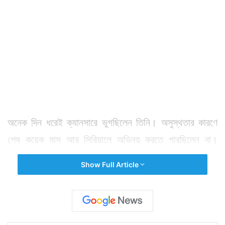
অনেক দিন ধরেই ক্যানসারে ভুগছিলেন তিনি। অসুস্থতার কারণে
শেষ কয়েক মাস আর সিরিয়ালে অভিনয় করতে পারছিলেন না।
আসতে পারছিলেন না তাঁর প্রিয় টলিপাড়ায়। অবশেষে ১৫ অগাস্ট
Show Full Article
রাতে মৃত্যুর কোলে ঢলে পড়লেন মধ্যবয়সী এই হাসিখুশি
অভিনেত্রী। তিনি সুচেতা চক্রবর্তী। টলিপাড়ায় মিশুকে হিসাবে
সুনাম ছিল তাঁর। সকলের সঙ্গে মিশতেন। এমনকি অসুস্থতার
মধ্যেও তাঁর মুখ থেকে হাসি হারায়নি। এমন এক অভিনেত্রীর