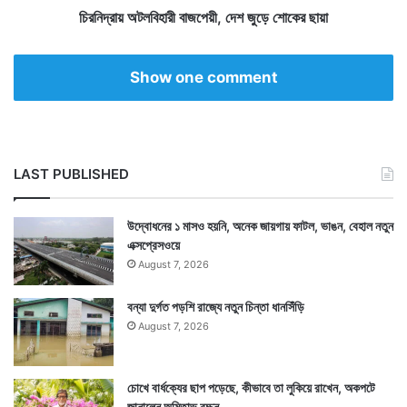
নে
হা
চিরনিদ্রায় অটলবিহারী বাজপেয়ী, দেশ জুড়ে শোকের ছায়া
ই
রী
বা
জ
Show one comment
পে
য়ী
,
দে
শ
LAST PUBLISHED
জু
ড়ে
শো
উদ্বোধনের ১ মাসও হয়নি, অনেক জায়গায় ফাটল, ভাঙন, বেহাল নতুন
কে
এক্সপ্রেসওয়ে
র
August 7, 2026
ছা
য়া
বন্যা দুর্গত পড়শি রাজ্যে নতুন চিন্তা ধানসিঁড়ি
August 7, 2026
চোখে বার্ধক্যের ছাপ পড়েছে, কীভাবে তা লুকিয়ে রাখেন, অকপটে
জানালেন অমিতাভ বচ্চন