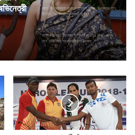
তাঁকে,
জেলে কি অবস্থায় থাকতে হয়েছিল তাঁকে, বাথরুমের হাল
েন সলমন
কি ছিল, সব জানালেন সলমন খান
ইংরাজি
আসন্ন রামায়ণ সিনেমায় সূর্পণখার চরিত্রে চমক, দেখা
অভিনেত্রী
যাবে বলিউডের প্রথমসারির নায়িকাকে
ব
ছ
রে
র
শে
ষ
ডা
র্বি
,