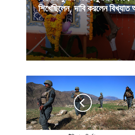
জেলে কি অবস্থায় থাকতে হয়েছিল 
বাথরুমের হাল কি ছিল, সব জানাল
খান
কিশোর কুমার তাঁর ঠাকুরদার কাছে 
শিখেছিলেন, দাবি করলেন বিখ্যাত 
অ
ন্ত্যে
ষ্টি
ক্রি
য়া
য়
গু
লি
ব