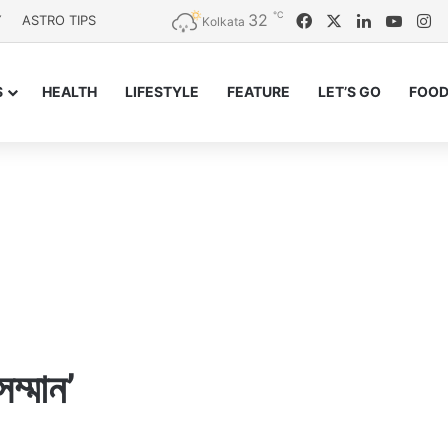
℃
32
Facebook
X
LinkedIn
YouT
In
Y
ASTRO TIPS
Kolkata
S
HEALTH
LIFESTYLE
FEATURE
LET’S GO
FOOD
ম্মান’