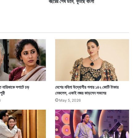
ফু
বছরের শেষ ডার্বি, ফুটছে বাংলা
ট
ছে
বাং
লা
ত নায়িকাকে সপাটে চড়
দেশের মহিলা উদ্যোগীর গলায় ১৪২ কোটি টাকার
পুরী
নেকলেস, একাই নজর কাড়লেন সকলের
6
May 5, 2026