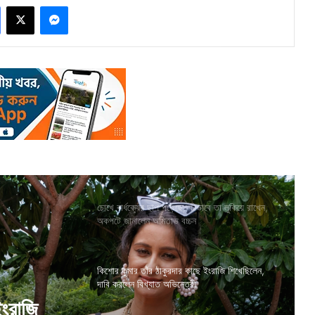
Facebook
X
Messenger
চোখে বার্ধক্যের ছাপ পড়েছে, কীভাবে তা লুকিয়ে রাখেন,
অকপটে জানালেন অমিতাভ বচ্চন
কিশোর কুমার তাঁর ঠাকুরদার কাছে ইংরাজি শিখেছিলেন,
দাবি করলেন বিখ্যাত অভিনেত্রী