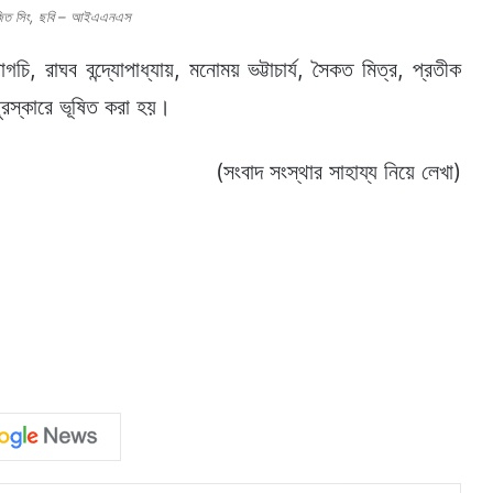
জিত সিং, ছবি – আইএএনএস
গচি, রাঘব বন্দ্যোপাধ্যায়, মনোময় ভট্টাচার্য, সৈকত মিত্র, প্রতীক
পুরস্কারে ভূষিত করা হয়।
(সংবাদ সংস্থার সাহায্য নিয়ে লেখা)