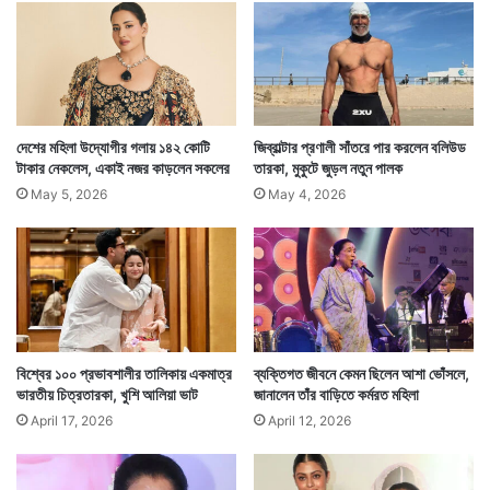
ম
হা
জা
গ
৬ সন্তানের জনক রুপার্টের দ্বিতীয় বিয়েটা সবচেয়ে বেশিদিন
তি
টিকেছিল। সাংবাদিক আনা ট্রোভ-এর সঙ্গে ৩০ বছর সংসার
ক
বি
দেশের মহিলা উদ্যোগীর গলায় ১৪২ কোটি
জিব্রাল্টার প্রণালী সাঁতরে পার করলেন বলিউড
করেছিলেন রুপার্ট।
স্ম
টাকার নেকলেস, একাই নজর কাড়লেন সকলের
তারকা, মুকুটে জুড়ল নতুন পালক
য়
May 5, 2026
May 4, 2026
বিশ্বের ১০০ প্রভাবশালীর তালিকায় একমাত্র
ব্যক্তিগত জীবনে কেমন ছিলেন আশা ভোঁসলে,
ভারতীয় চিত্রতারকা, খুশি আলিয়া ভাট
জানালেন তাঁর বাড়িতে কর্মরত মহিলা
April 17, 2026
April 12, 2026