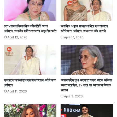
এতদিন বাকি ৪টি বিয়ে টেকেনি। এবার পঞ্চম বিয়ে করার পর
রুপার্টকে বেশ খুশিই দেখা গেছে। দ্যা ওয়াল স্ট্রিট জার্নাল, নিউ
চলে গেলেন কিংবদন্তি সঙ্গীতশিল্পী আশা
ক্লান্তি ও বুকে সংক্রমণ নিয়ে হাসপাতালে
ভোঁসলে, ভারতীয় সঙ্গীত জগতের অপূরণীয় ক্ষতি
ভর্তি আশা ভোঁসলে, জানালেন তাঁর নাতনি
ইয়র্ক পোস্ট, দ্যা টাইমস, ফক্স নিউজ সহ রুপার্ট মার্ডকের ঝুলিতে
April 12, 2026
April 11, 2026
রয়েছে তাবড় সব সংবাদমাধ্যম। রুপার্ট মার্ডক তাঁর প্রথম বিয়েটা
করেছিলেন অস্ট্রেলিয়ান এক বিমান সেবিকাকে।
হৃদরোগে আক্রান্ত হয়ে হাসপাতালে ভর্তি আশা
ভাবলেশহীন মুখে অত্যন্ত শক্ত কাজে অভিনয়
ভোঁসলে
করতে হয়েছিল, ৪৮ বছর পর জানালেন জিনাত
আমান
April 11, 2026
April 3, 2026