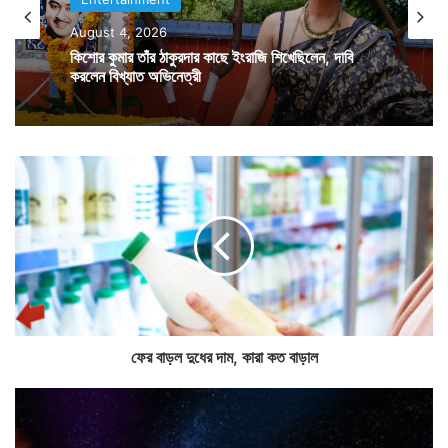
August 4, 2026
ক্যালিফোর্নিয়ার মোরাগাতে রয়েছে রুপার্টের নিজের একটি
কিশোর কুমার তাঁর ঠাকুরদার কাছে ইংরাজি শিখেছিলেন, দাবি
করলেন বিখ্যাত অভিনেত্রী
বাগানবাড়ি। সেখানেই আঙুর বাগানের মাঝে সবুজের কোলে তিনি
বিয়ে করলেন তাঁর বান্ধবী ইলিনা জুকোভা-কে।
ফে
র
বা
ড়
ল
দু
ধে
র
দা
ম
ফের বাড়ল দুধের দাম, কারা কত বাড়াল
,
কা
এ
রা
ক
ক
লা