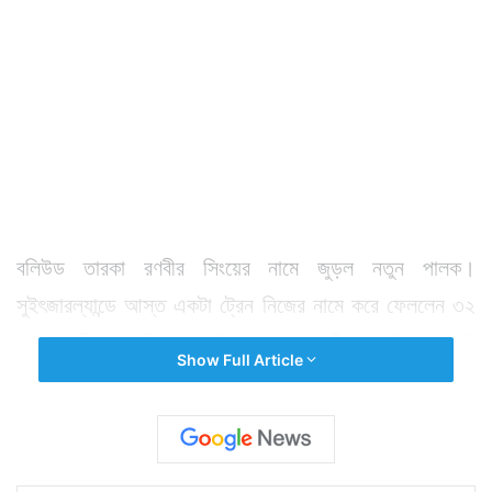
বলিউড তারকা রণবীর সিংয়ের নামে জুড়ল নতুন পালক।
সুইৎজারল্যান্ডে আস্ত একটা ট্রেন নিজের নামে করে ফেললেন ৩২
বছরের বলিউড অভিনেতা। ট্রেনের নাম ‘রণবীর অন ট্যুর’। এই
Show Full Article
প্রথম কোনও ভারতীয় অভিনেতার নামে সুইৎজারল্যান্ডের ট্রেনের
নামকরণ করা হল। আসলে ছবির মত সুন্দর দেশটির জেন ওয়াই
প্রজন্মের হার্টথ্রব রণবীর সিং। সুইৎজারল্যান্ডে ‘রামলীলা’, ‘বাজিরাও
মস্তানি’, ‘পদ্মাবত’ খ্যাত অভিনেতার জনপ্রিয়তা তুঙ্গে। সে কথা