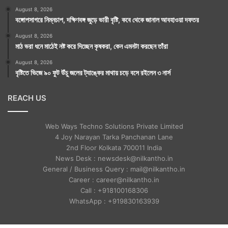
August 8, 2026
বঙ্গোপসাগরে নিম্নচাপ, দক্ষিণবঙ্গ জুড়ে ভারী বৃষ্টি, কবে থেকে জানাল আবহাওয়া দফতর
August 8, 2026
মাঠ ভরা ধনে মাঠেই নষ্ট করে দিচ্ছেন কৃষকরা, কেন এমনটা করছেন তাঁরা
August 8, 2026
বৃষ্টিতে ভিজে ৯০ ফুট উঁচু জলের ট্যাঙ্কের মাথায় চড়ে বসে রইলেন ৩ নার্স
REACH US
Web Ways Techno Solutions Private Limited
4 Joy Narayan Tarka Panchanan Lane
2nd Floor Kolkata 700011 India
News Desk : newsdesk@nilkantho.in
General / Business Query : mail@nilkantho.in
Career : career@nilkantho.in
Call : +918100168306
WhatsApp : +919830163939