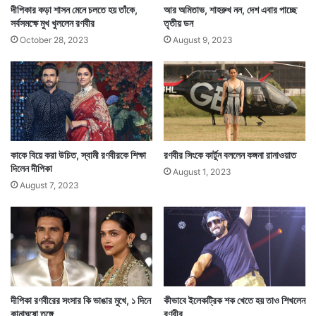
দীপিকার কড়া শাসন মেনে চলতে হয় তাঁকে,
আর অমিতাভ, শাহরুখ নন, দেশ এবার পাচ্ছে
সর্বসমক্ষে মুখ খুললেন রণবীর
তৃতীয় ডন
October 28, 2023
August 9, 2023
কাকে বিয়ে করা উচিত, স্বামী রণবীরকে শিক্ষা
রণবীর সিংকে কার্টুন বললেন কঙ্গনা রানাওয়াত
দিলেন দীপিকা
August 1, 2023
August 7, 2023
দীপিকা রণবীরের সংসার কি ভাঙার মুখে, ১ দিনে
কীভাবে ইলেকট্রিক শক খেতে হয় তাও শিখলেন
কানাঘুষো তুঙ্গে
রণবীর