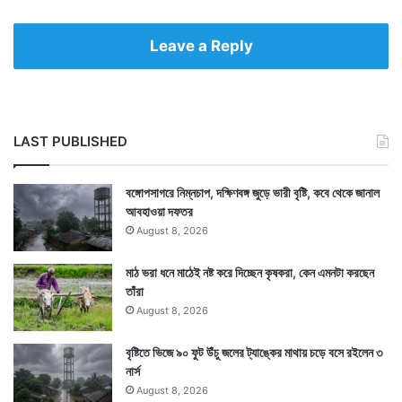
Leave a Reply
LAST PUBLISHED
বঙ্গোপসাগরে নিম্নচাপ, দক্ষিণবঙ্গ জুড়ে ভারী বৃষ্টি, কবে থেকে জানাল
আবহাওয়া দফতর
August 8, 2026
মাঠ ভরা ধনে মাঠেই নষ্ট করে দিচ্ছেন কৃষকরা, কেন এমনটা করছেন
তাঁরা
August 8, 2026
বৃষ্টিতে ভিজে ৯০ ফুট উঁচু জলের ট্যাঙ্কের মাথায় চড়ে বসে রইলেন ৩
নার্স
August 8, 2026