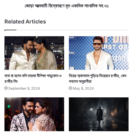
পারেননি কেউই। এমনকি শাহরুখ খানও নন। সেখানে রণবীরের
ত
ণে
জোড়া আত্মঘাতী বিস্ফোরণে মৃত একাধিক সাংবাদিক সহ ৩১
এই প্রাপ্তি অবশ্যই ভারতবাসীর জন্য গর্বের। — ছবি –
৭
মৃ
ত
সৌজন্যে – ট্যুইটার
Related Articles
এ
কা
ধি
Tags
Ranveer Singh
ক
সাং
বা
দি
ক
স
বাবা মা হলেন বলি তারকা দীপিকা পাড়ুকোন ও
বিয়ের অ্যালবাম পুড়িয়ে দিয়েছেন রণবীর, কেন
হ
রণবীর সিং
বললেন অনুরাগীরা
৩
September 8, 2024
May 8, 2024
১