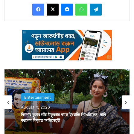
Facebook
X
Messenger
WhatsApp
Telegram
মাথায় রেখেই এবং ভারতসহ দক্ষিণ এশিয়ার দেশের পর্যটকদের
আকর্ষণ করার উদ্দেশ্যেই রণবীরের নামে ট্রেনের নামকরণ করার
সিদ্ধান্ত নেয় সুইৎজারল্যান্ডের পর্যটন দফতর। সোমবার থেকে শুরু
হল পর্বত প্রদেশের বুক চিরে ‘রণবীর অন ট্যুর’-এর ঝমঝমিয়ে পথ
চলা। সুইৎজারল্যান্ডের গোল্ডেন লাইন হয়ে আল্পস পর্বত পর্যন্ত
সীমায়িত এই ট্রেনের গতিপথ। প্রসঙ্গত রণবীর সুইৎজারল্যান্ডের
ব্র্যান্ড অ্যাম্বাসেডরও।
Entertainment
August 4, 2026
কিশোর কুমার তাঁর ঠাকুরদার কাছে ইংরাজি শিখেছিলেন, দাবি
করলেন বিখ্যাত অভিনেত্রী