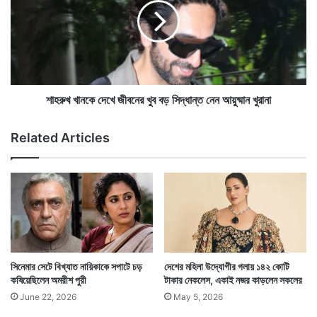
নি
খ
ট
খা
জ
ন
লে
কে
র
আশু রেড্ডির পা রামগোপালের হাতে ধরা। পাটিতে তিনি তাঁর মুখ,
দে
ত
খে
ঠোঁট ঘষছেন। একসময় পায়ের একটি আঙুল পরিচালক মুখেও পুরে
লা
জী
শাহরুখ খানকে দেখে জীবনের খুব বড় সিদ্ধান্ত নেন আয়ুষ্মান খুরানা
য়
ব
নিলেন।
কা
নে
Related Articles
টা
র
লে
খু
ন
ব
বি
ব
খ্যা
ড়
ত
সি
অ
দ্ধা
ভি
ন্ত
নে
নে
সিনেমার সেটে বিখ্যাত নায়িকাকে সপাটে চড়
দেশের মহিলা উদ্যোগীর গলায় ১৪২ কোটি
ত্রী
ন
কষিয়েছিলেন অমরীশ পুরী
টাকার নেকলেস, একাই নজর কাড়লেন সকলের
আ
June 22, 2026
May 5, 2026
য়ু