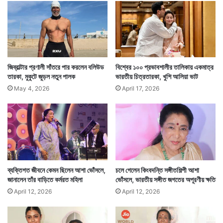
ষ্মা
ন
খু
রা
আঙুল নিজের মুখের মধ্যে পুরে চুষছেন তাও দেখা গেছে। এটা
না
কোনও সিনেমার দৃশ্য কিন্তু নয়। এই ছবি নিজেই শেয়ার করেছেন
জিব্রাল্টার প্রণালী সাঁতরে পার করলেন বলিউড
বিশ্বের ১০০ প্রভাবশালীর তালিকায় একমাত্র
রামগোপাল।
তারকা, মুকুটে জুড়ল নতুন পালক
ভারতীয় চিত্রতারকা, খুশি আলিয়া ভাট
May 4, 2026
April 17, 2026
ব্যক্তিগত জীবনে কেমন ছিলেন আশা ভোঁসলে,
চলে গেলেন কিংবদন্তি সঙ্গীতশিল্পী আশা
জানালেন তাঁর বাড়িতে কর্মরত মহিলা
ভোঁসলে, ভারতীয় সঙ্গীত জগতের অপূরণীয় ক্ষতি
April 12, 2026
April 12, 2026