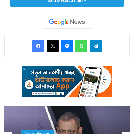
Show Full Article
কখনও চমকে দিয়েছে।
Facebook
X
Messenger
WhatsApp
Telegram
সেই তালিকায় রয়েছে রঙ্গিলা, সত্য, সরকার সহ অনেক সাড়া
জানানো সিনেমা। সবমিলিয়ে রামগোপাল বর্মার সিনেমা মানেই একটা
নতুন কিছু পাওয়া। সেই প্রসিদ্ধ পরিচালকের একি হল? এটাই