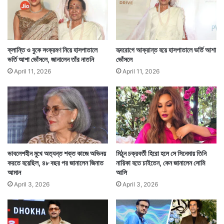
পরিচালক নিজেই এর একটি ক্যাপশনও দিয়েছেন। তিনি লিখেছেন,
তিনি নিজে ভয়ংকর আর সঙ্গে রয়েছেন দ্বিগুণ ভয়ংকর আশু রেড্ডি।
ক্লান্তি ও বুকে সংক্রমণ নিয়ে হাসপাতালে
হৃদরোগে আক্রান্ত হয়ে হাসপাতালে ভর্তি আশা
ভর্তি আশা ভোঁসলে, জানালেন তাঁর নাতনি
ভোঁসলে
April 11, 2026
April 11, 2026
ভাবলেশহীন মুখে অত্যন্ত শক্ত কাজে অভিনয়
মিঠুন চক্রবর্তী হিরো হলে সে সিনেমায় তিনি
করতে হয়েছিল, ৪৮ বছর পর জানালেন জিনাত
নায়িকা হতে চাইতেন, কেন জানালেন সোমি
আমান
আলি
April 3, 2026
April 3, 2026
আশু রেড্ডি তেলেগু বিগ বস-এও অংশ নিয়েছিলেন। এই ভিডিও