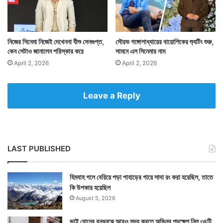
কিন্তু রামগোপালকে কিছুটা হলেও মিশ্র প্রতিক্রিয়ার সম্মুখীন
করেছে। বলিউড সহ ভারতের তামাম সিনেমা জগতেই এ নিয়ে চর্চা
নিজের সিনেমা নিজেই দেখেননা যীশু সেনগুপ্ত,
সৌরভ গঙ্গোপাধ্যায়ের বায়োপিকের শ্যুটিং শুরু,
শুরু হয়েছে। ঠিক কেন তিনি এমনটা করলেন তাও পরিস্কার নয়।
কেন সেটাও জানালেন পরিস্কার করে
সামনে এল সিনেমার নাম
April 2, 2026
April 2, 2026
— সংবাদ সংস্থার সাহায্য নিয়ে লেখা
Leave a Reply
LAST PUBLISHED
হিমবাহ গলে বেরিয়ে পড়া পাহাড়ের গায়ে সাদা রং করা হয়েছিল, তাতে
কি উপকার হয়েছিল
August 5, 2026
ভাই বোনের বন্ধনকে আরও সুন্দর করতে অভিনব পদক্ষেপ নিল ৩৪টি