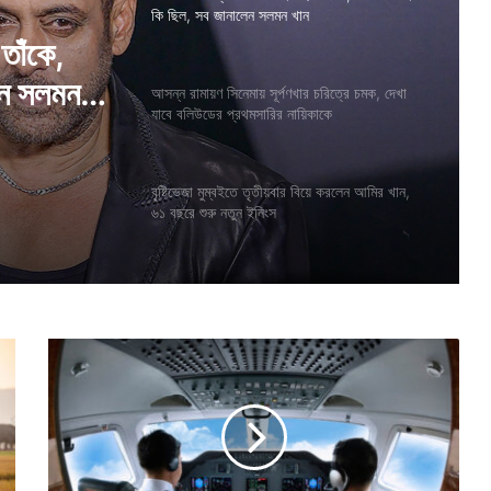
কি ছিল, সব জানালেন সলমন খান
রিত্রে
আসন্ন রামায়ণ সিনেমায় সূর্পণখার চরিত্রে চমক, দেখা
ারির
যাবে বলিউডের প্রথমসারির নায়িকাকে
তাঁকে,
বৃষ্টিভেজা মুম্বইতে তৃতীয়বার বিয়ে করলেন আমির খান,
৬১ বছরে শুরু নতুন ইনিংস
েন সলমন
পা
ই
ল
ট
রা
দা
ড়ি