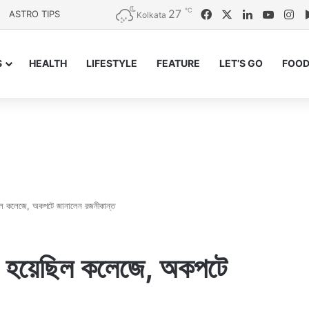
℃
27
Facebook
X
LinkedIn
YouTu
In
ASTRO TIPS
Kolkata
S
HEALTH
LIFESTYLE
FEATURE
LET’S GO
FOOD
িল কলেজে, অকপটে জানালেন রজনীকান্ত
ি হয়েছিল কলেজে, অকপটে