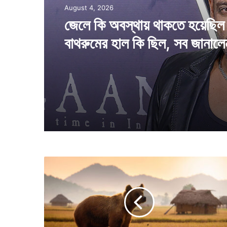
Entertainment
August 3, 2026
August 4, 2026
আসন্ন রামায়ণ সিনেমায় সূর্পণখার চ
চমক, দেখা যাবে বলিউডের প্রথমস
নায়িকাকে
জেলে কি অবস্থায় থাকতে হয়েছিল 
বাথরুমের হাল কি ছিল, সব জানাল
খান
ফ
স
ল
বাঁ
চা
তে
মা