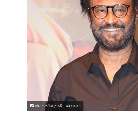
ফাইল : রজনীকান্ত, ছবি - আইএএনএস