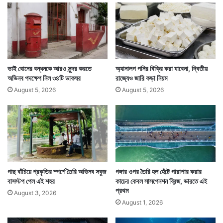
নো
ক
তি
ল
মি
কা
র
তা
অ
প্রশাসনের তরফে কড়া নির্দেশিকা জারি করে বন্ধ করে দেওয়া হয়
ব
শে
ভাই বোনের বন্ধনকে আরও সুন্দর করতে
অ্যানালগ পনির বিক্রি করা যাবেনা, দ্বিতীয়
ওই পুকুরের জল ব্যবহার। জল সংগ্রহ করে রাজস্থানের দূষণ
ষ
অভিনব পদক্ষেপ নিল ৩৪টি ডাকঘর
রাজ্যেও জারি কড়া নিয়ম
নিয়ন্ত্রণ পর্ষদেও পাঠানো হয়। তারা পরীক্ষা করে জানিয়ে দেয় জল
August 5, 2026
August 5, 2026
বিষাক্ত হয়ে গেছে। জলে বিষাক্ত কিছু মিশেছে।
গাছ বাঁচিয়ে প্রকৃতির স্পর্শে তৈরি অভিনব সবুজ
গঙ্গার ওপর তৈরি হল হেঁটে পারাপার করার
বাসস্টপ পেল এই শহর
কাচের কেবল সাসপেনশন ব্রিজ, ভারতে এই
প্রথম
August 3, 2026
August 1, 2026