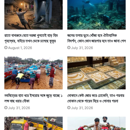
এটা জানার পর ওই পুকুরের ত্রিসীমানাতেও ঘেঁষছেন না
রাতে বাথরুমে যেতে দরজা খুলতেই হাড় হিম
জলের তলায় ডুবে খোঁজা হবে ঐতিহাসিক
গৃহস্থের, বাইরে তখন ডেকে চলেছে কুকুর
নিদর্শন, কোন কোন জায়গায় হবে তাও জানা গেল
গ্রামবাসীরা। তাঁরাই বরং পুকুরটিকে ঘিরে ফেলে তার চারধারে
August 1, 2026
July 31, 2026
প্রহরায় রয়েছেন যাতে অন্য কেউ পুকুরের জল না ছুঁতে পারেন।
নবমিত্রের হাত ধরে ইসরোর সঙ্গে জুড়ে যাচ্ছে ১
দোকানে কেউ জোর করে ঢোকেনি, তাও গয়নার
লক্ষ মাছ ধরার নৌকা
দোকান থেকে গায়েব হিরে ও সোনার গয়না
July 31, 2026
July 31, 2026