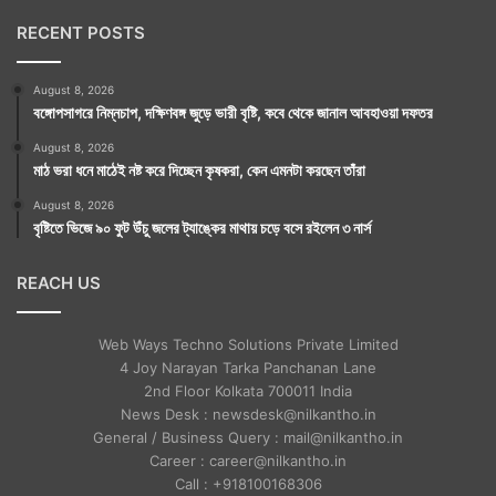
RECENT POSTS
August 8, 2026
বঙ্গোপসাগরে নিম্নচাপ, দক্ষিণবঙ্গ জুড়ে ভারী বৃষ্টি, কবে থেকে জানাল আবহাওয়া দফতর
August 8, 2026
মাঠ ভরা ধনে মাঠেই নষ্ট করে দিচ্ছেন কৃষকরা, কেন এমনটা করছেন তাঁরা
August 8, 2026
বৃষ্টিতে ভিজে ৯০ ফুট উঁচু জলের ট্যাঙ্কের মাথায় চড়ে বসে রইলেন ৩ নার্স
REACH US
Web Ways Techno Solutions Private Limited
4 Joy Narayan Tarka Panchanan Lane
2nd Floor Kolkata 700011 India
News Desk : newsdesk@nilkantho.in
General / Business Query : mail@nilkantho.in
Career : career@nilkantho.in
Call : +918100168306