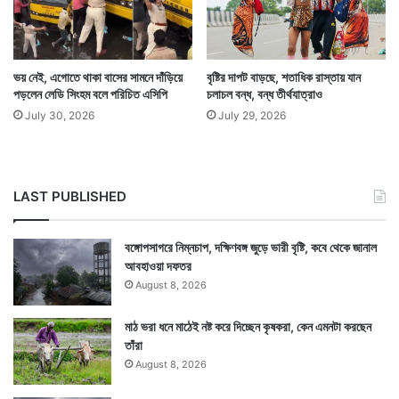
ভয় নেই, এগোতে থাকা বাসের সামনে দাঁড়িয়ে
বৃষ্টির দাপট বাড়ছে, শতাধিক রাস্তায় যান
এই গ্রামে পানীয় জল ছাড়া আর সবরকম জলের ব্যবহার হত এই
পড়লেন লেডি সিংহম বলে পরিচিত এসিপি
চলাচল বন্ধ, বন্ধ তীর্থযাত্রাও
পুকুরের জলে। কেবল পানীয় জল নেওয়া হত পুকুরের থেকে কিছুটা
July 30, 2026
July 29, 2026
দূরে একটি হ্যান্ড পাম্প থেকে। কিন্তু সেই হ্যান্ড পাম্প থেকে জল
নেওয়াও বন্ধ করেছে প্রশাসন। যদি সেই জলও মাটির তলায়
LAST PUBLISHED
কোনওভাবে বিষাক্ত হয়ে থাকে, সেই আতঙ্কে।
বঙ্গোপসাগরে নিম্নচাপ, দক্ষিণবঙ্গ জুড়ে ভারী বৃষ্টি, কবে থেকে জানাল
আবহাওয়া দফতর
August 8, 2026
মাঠ ভরা ধনে মাঠেই নষ্ট করে দিচ্ছেন কৃষকরা, কেন এমনটা করছেন
তাঁরা
August 8, 2026