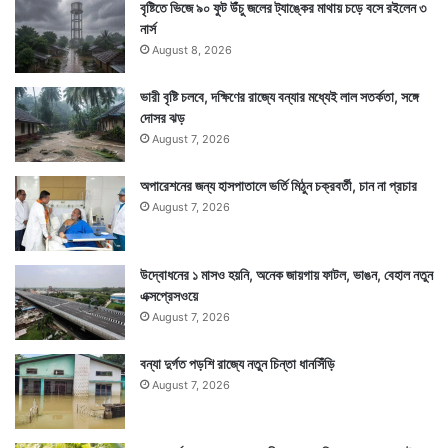
বৃষ্টিতে ভিজে ৯০ ফুট উঁচু জলের ট্যাঙ্কের মাথায় চড়ে বসে রইলেন ৩
নার্স
August 8, 2026
ভারী বৃষ্টি চলবে, দক্ষিণের রাজ্যে বন্যার মধ্যেই লাল সতর্কতা, সঙ্গে
দোসর ঝড়
August 7, 2026
গ্রামের একমাত্র জলের উৎস এই পুকুর থেকে জল না পেয়ে কার্যত
গ্রামবাসীদের মাথায় হাত। না হচ্ছে চাষাবাদ, না গৃহপালিত পশুদের
অপারেশনের জন্য হাসপাতালে ভর্তি মিঠুন চক্রবর্তী, চান না প্রচার
August 7, 2026
পানীয় জলের ব্যবস্থা হচ্ছে।
উদ্বোধনের ১ মাসও হয়নি, অনেক জায়গায় ফাটল, ভাঙন, বেহাল নতুন
এক্সপ্রেসওয়ে
August 7, 2026
বন্যা দুর্গত পড়শি রাজ্যে নতুন চিন্তা ধানসিঁড়ি
August 7, 2026