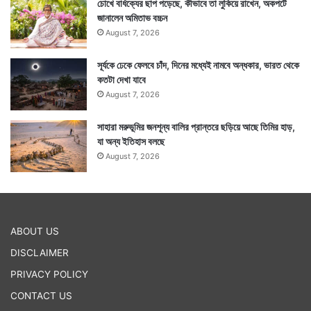
চোখে বার্ধক্যের ছাপ পড়েছে, কীভাবে তা লুকিয়ে রাখেন, অকপটে
জানালেন অমিতাভ বচ্চন
August 7, 2026
সূর্যকে ঢেকে ফেলবে চাঁদ, দিনের মধ্যেই নামবে অন্ধকার, ভারত থেকে
কতটা দেখা যাবে
গ্রামবাসীদের জন্য পানীয় জলের অবশ্য প্রশাসনের তরফে ব্যবস্থা
August 7, 2026
করা হয়েছে। তবে এখনও এটা জানা যায়নি পুকুরের জলে এমন
সাহারা মরুভূমির জনশূন্য বালির প্রান্তরে ছড়িয়ে আছে তিমির হাড়,
বিষক্রিয়া হল কীভাবে। সেটা জানার জন্য তদন্ত শুরু হয়েছে। —
যা অন্য ইতিহাস বলছে
সংবাদ সংস্থার সাহায্য নিয়ে লেখা
August 7, 2026
Tags
National News
ABOUT US
DISCLAIMER
PRIVACY POLICY
CONTACT US