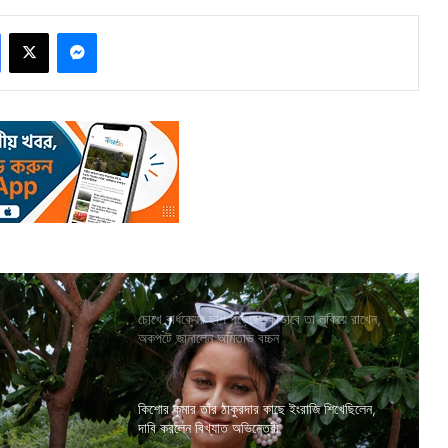
Facebook
X
Messenger
চোখে বার্ধক্যের ছাপ পড়েছে, কীভাবে তা লুকিয়ে রাখেন,
অকপটে জানালেন অমিতাভ বচ্চন
কিশোর কুমার তাঁর ঠাকুরদার কাছে ইংরাজি শিখেছিলেন,
দাবি করলেন বিখ্যাত অভিনেত্রী