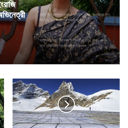
তাঁকে,
েন সলমন
জেলে কি অবস্থায় থাকতে হয়েছিল তাঁকে, বাথরুমের হাল
কি ছিল, সব জানালেন সলমন খান
আসন্ন রামায়ণ সিনেমায় সূর্পণখার চরিত্রে চমক, দেখা
ইংরাজি
যাবে বলিউডের প্রথমসারির নায়িকাকে
অভিনেত্রী
২
০
২
২
সা
লে
র
খ