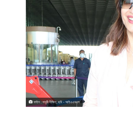
ফাইল : মাধুরী দীক্ষিত, ছবি - আইএএনএস