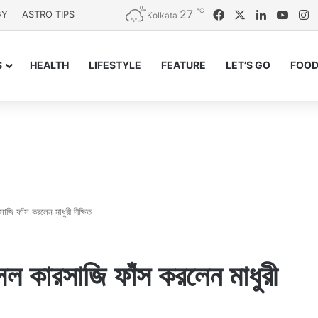
℃
27
Facebook
X
LinkedIn
YouT
I
GY
ASTRO TIPS
Kolkata
S
HEALTH
LIFESTYLE
FEATURE
LET’S GO
FOOD
জি ফাঁস করলেন মাধুরী দীক্ষিত
সল কারসাজি ফাঁস করলেন মাধুরী