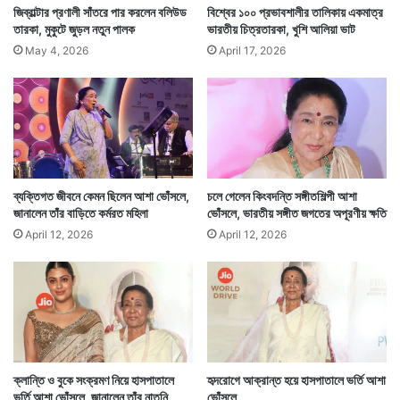
জিব্রাল্টার প্রণালী সাঁতরে পার করলেন বলিউড
বিশ্বের ১০০ প্রভাবশালীর তালিকায় একমাত্র
তারকা, মুকুটে জুড়ল নতুন পালক
ভারতীয় চিত্রতারকা, খুশি আলিয়া ভাট
May 4, 2026
April 17, 2026
ফাইল : খুশবু শ্রফ, ছবি – আইএএনএস
তাঁর অবস্থানের জন্য আগামী দিনে কতটা সিনেমা পাবেন তা এখনই
ব্যক্তিগত জীবনে কেমন ছিলেন আশা ভোঁসলে,
চলে গেলেন কিংবদন্তি সঙ্গীতশিল্পী আশা
পরিস্কার নয়, তবে তিনি একটি টিভি শো করতে চলেছেন। খুব
জানালেন তাঁর বাড়িতে কর্মরত মহিলা
ভোঁসলে, ভারতীয় সঙ্গীত জগতের অপূরণীয় ক্ষতি
শীঘ্রই তা ছোট পর্দায় আসতে চলেছে। শো-এর নাম ‘লাল ইশক’।
April 12, 2026
April 12, 2026
এই শো-এর বিষয়বস্তুই দাঁড়িয়ে আছে মোটাদের নিয়ে হাসাহাসিকে
সামনে রেখে।
ক্লান্তি ও বুকে সংক্রমণ নিয়ে হাসপাতালে
হৃদরোগে আক্রান্ত হয়ে হাসপাতালে ভর্তি আশা
ভর্তি আশা ভোঁসলে, জানালেন তাঁর নাতনি
ভোঁসলে