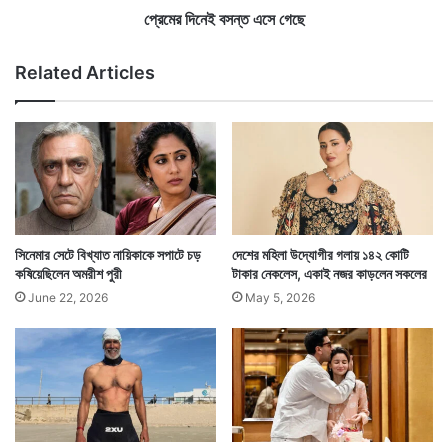
ণ
এ
প্রেমের দিনেই বসন্ত এসে গেছে
ক
সে
র
গে
Related Articles
ল
ছে
ডু
ড
ল
সিনেমার সেটে বিখ্যাত নায়িকাকে সপাটে চড়
দেশের মহিলা উদ্যোগীর গলায় ১৪২ কোটি
কষিয়েছিলেন অমরীশ পুরী
টাকার নেকলেস, একাই নজর কাড়লেন সকলের
June 22, 2026
May 5, 2026