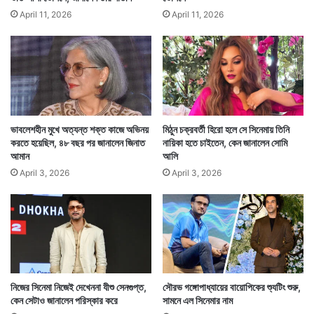
April 11, 2026
April 11, 2026
ভাবলেশহীন মুখে অত্যন্ত শক্ত কাজে অভিনয়
মিঠুন চক্রবর্তী হিরো হলে সে সিনেমায় তিনি
করতে হয়েছিল, ৪৮ বছর পর জানালেন জিনাত
নায়িকা হতে চাইতেন, কেন জানালেন সোমি
আমান
আলি
(সংবাদ সংস্থার সাহায্য নিয়ে লেখা)
April 3, 2026
April 3, 2026
নিজের সিনেমা নিজেই দেখেননা যীশু সেনগুপ্ত,
সৌরভ গঙ্গোপাধ্যায়ের বায়োপিকের শ্যুটিং শুরু,
কেন সেটাও জানালেন পরিস্কার করে
সামনে এল সিনেমার নাম