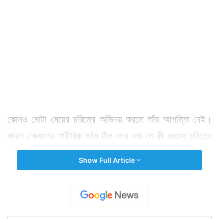
কোনও মোটা মেয়ের চরিত্রে অভিনয় করতে তাঁর আপত্তি নেই।
কারণ একজনের শারীরিক গঠন ঠিক করে দেয় সে কী ধরনের চরিত্রে
অভিনয় করতে পারে। তাঁর পক্ষে একটি ছিপছিপে মেয়ের চরিত্র
Show Full Article
পাওয়া সম্ভব নয়। তবে মোটা মেয়ের চরিত্রে অভিনয় করায়
আপত্তি না থাকলেও তাঁর আপত্তি একটি আছে। আপত্তি হল
মোটা মেয়েদের অনেক সময় হাসির উপাদান হিসাবে সিনেমায় তুলে
ধরা হয়। এমন কোনও চরিত্রে অভিনয়ে তিনি রাজি নন। একথা