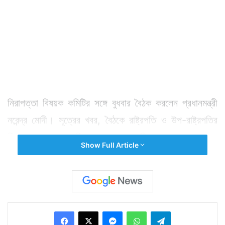
নিরাপত্তা বিষয়ক কমিটির সঙ্গে বুধবার বৈঠক করলেন প্রধানমন্ত্রী
নরেন্দ্র মোদী। সূত্রের খবর, বৈঠকে রাষ্ট্রপতি ও উপ-রাষ্ট্রপতির
নিরাপত্তা বাড়ানোর সিদ্ধান্ত হয়েছে। নিরাপত্তা বাড়ানো হতে
Show Full Article
পারে কংগ্রেস সভানেত্রী ও সহ-সভাপতি অর্থাৎ সনিয়া গান্ধী ও
রাহুল গান্ধীর। এদিকে গত মঙ্গলবার কংগ্রেস ও আপ সার্জিক্যাল
স্ট্রাইকের প্রমাণ চাওয়ার পর বুধবার প্রায় দেড় ঘণ্টার ফুটেজ
সেনার তরফে কেন্দ্রের হাতে তুলে দেওয়া হয়েছে। তবে সূত্রের খবর
Facebook
X
Messenger
WhatsApp
Telegram
সেই ফুটেজে পাক সীমানা পার করার কোনও ভিডিও নেই। তবে