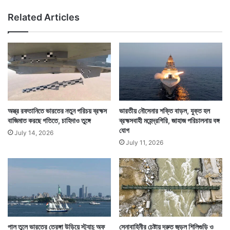
মা
Related Articles
নু
ষে
র
ঢ
ল
অস্ত্র রফতানিতে ভারতের নতুন পরিচয় ব্রহ্মস
ভারতীয় নৌসেনার শক্তি বাড়ল, যুক্ত হল
বাজিমাত করছে গতিতে, চাহিদাও তুঙ্গে
ব্রহ্মসবাহী মহেন্দ্রগিরি, জাহাজ পরিচালনায় বঙ্গ
যোগ
July 14, 2026
July 11, 2026
পাল তুলে ভারতের তেরঙ্গা উড়িয়ে স্ট্যাচু অফ
সেনাবাহিনীর চেষ্টায় দ্রুত জুড়ল শিলিগুড়ি ও