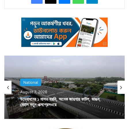
ফুটেজের সবটা প্রমাণ হিসাবে বার করা সম্ভব নয় বলেই কেন্দ্রের
তরফে খোলসা করে দেওয়া হয়েছে। এদিকে গত মঙ্গলবার
অমৃতসরের কাছে রবি নদী থেকে একটি ফাঁকা পাক নৌকা উদ্ধারের
পর এদিন ফের একটি পাক নৌকাকে গুজরাটের কাছে আটক করে
বিএসএফ। গুজরাটের কচ্ছের খাঁড়ি এলাকা থেকে এই নৌকাটি ৯
আরোহী সহ আটক করে তারা। বিএসএফের প্রাথমিক ধারণা এরা
সকলেই পাক নাগরিক। এদের কাছ থেকে কোনও অস্ত্র বা
বিস্ফোরক উদ্ধার হয়নি। তবে জিজ্ঞাসাবাদের জন্য ৯ জনকেই
National
পুলিশের হাতে তুলে দিয়েছে বিএসএফ।
August 7, 2026
উদ্বোধনের ১ মাসও হয়নি, অনেক জায়গায় ফাটল, ভাঙন,
বেহাল নতুন এক্সপ্রেসওয়ে