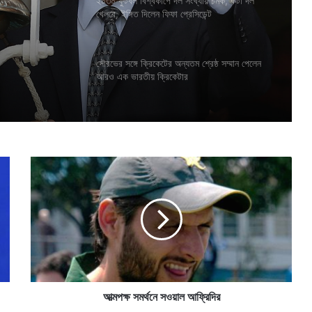
২০৩০ ফুটবল বিশ্বকাপে দল সংখ্যায় চমক, কটা দল
খেলবে, ইঙ্গিত দিলেন ফিফা প্রেসিডেন্ট
 ১০ বাকি
সৌরভের সঙ্গে ক্রিকেটের অন্যতম শ্রেষ্ঠ সম্মান পেলেন
আরও এক ভারতীয় ক্রিকেটার
আ
ত্ম
প
ক্ষ
স
ম
র্থ
নে
স
ও
আত্মপক্ষ সমর্থনে সওয়াল আফ্রিদির
য়া