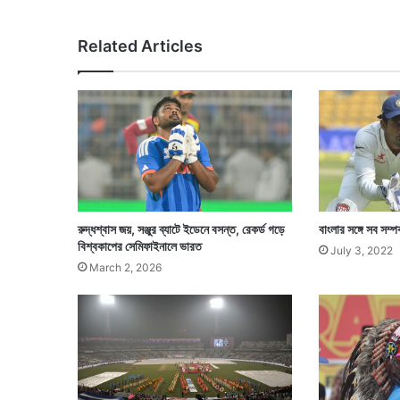
ল
ল
Related Articles
তা
ব
ড়
না
ম
রুদ্ধশ্বাস জয়, সঞ্জুর ব্যাটে ইডেনে বসন্ত, রেকর্ড গড়ে
বাংলার সঙ্গে সব সম্প
বিশ্বকাপের সেমিফাইনালে ভারত
July 3, 2022
March 2, 2026