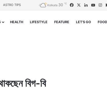
℃
30
Facebook
X
LinkedIn
YouTu
In
ASTRO TIPS
Kolkata
S
HEALTH
LIFESTYLE
FEATURE
LET’S GO
FOOD
থাকছেন বিগ-বি