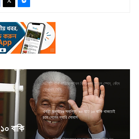
আর্জেন্টিনাকে হারিয়ে ফুটবল বিশ্বকাপ জিতল স্পেন, কেঁদে
ফেললেন মেসি
একটা অধ্যায়ের সমাপ্তি, ৯০ হতে ১০ বাকি থাকতেই
চলে গেলেন গ্যারি সোবার্স
ায় চমক,