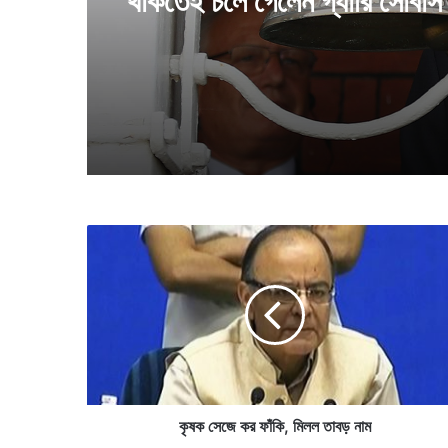
কটা দল খেলবে, ইঙ্গিত দিলেন ফিফা
প্রেসিডেন্ট
একটা অধ্যায়ের সমাপ্তি, ৯০ হতে
থাকতেই চলে গেলেন গ্যারি সোবার্স
কৃ
ষ
ক
সে
জে
ক
র
ফাঁ
কি
,
কৃষক সেজে কর ফাঁকি, মিলল তাবড় নাম
মি