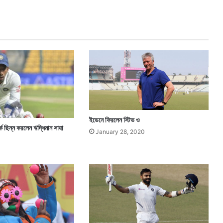
ল
আ
ফ্রি
দি
র
ইডেনে ফিরলেন স্টিভ ও
র্ক ছিন্ন করলেন ঋদ্ধিমান সাহা
January 28, 2020