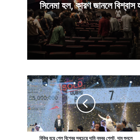
রং করা হয়েছিল, তাতে কি উপকার 
টানটান সিনেমার মাঝপথে ফাঁকা হয়
সিনেমা হল, কারণ জানলে বিশ্বাস 
বি
ক্রি
হ
য়ে
গে
ল
বি
শ্বে
র
স
বিক্রি হয়ে গেল বিশ্বের সবচেয়ে দামি নম্বর প্লেট, দাম শুনলে