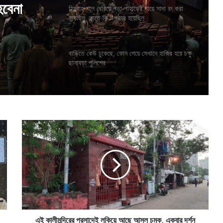
হয়েছিল
হিমবাহ গলে বেরিয়ে পড়া পাহাড়ের গায়ে সাদা রং করা
হয়েছিল, তাতে কি উপকার হয়েছিল
বাড়িতে কেউ ঢুকেছে, ফোন পেয়ে সেখানে হাজির হয়ে চক্ষু
ে গেল
ছানাবড়া পুলিশের
হবেনা
এ
ই
কা
লী
ম
ন্দি
রে
র
প্র
সা
এই কালীমন্দিরের প্রসাদেই লুকিয়ে আছে আসল চমক, একবার দর্শন