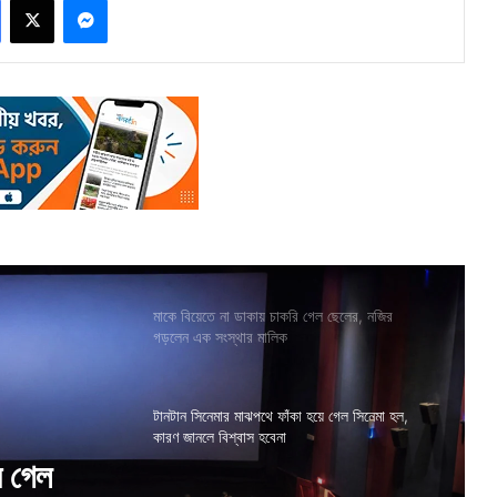
মাকে বিয়েতে না ডাকায় চাকরি গেল ছেলের, নজির
গড়লেন এক সংস্থার মালিক
টানটান সিনেমার মাঝপথে ফাঁকা হয়ে গেল সিনেমা হল,
কারণ জানলে বিশ্বাস হবেনা
গায়ে সাদা