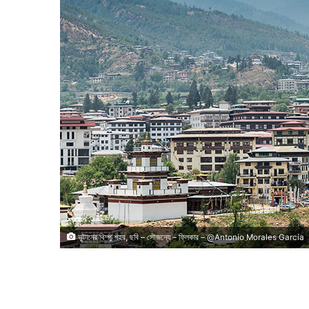
ভুটানের থিম্পু শহর, ছবি – সৌজন্যে – ফ্লিকার – @Antonio Morales García