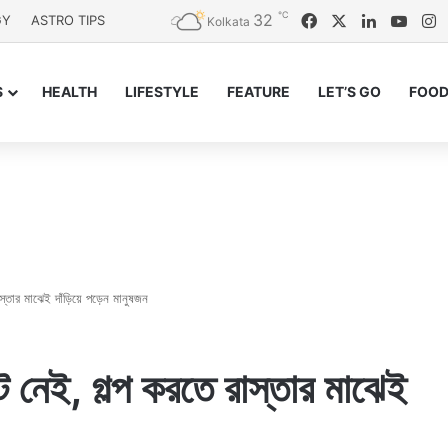
℃
32
Facebook
X
LinkedIn
YouT
I
GY
ASTRO TIPS
Kolkata
S
HEALTH
LIFESTYLE
FEATURE
LET’S GO
FOOD
তার মাঝেই দাঁড়িয়ে পড়েন মানুষজন
 নেই, গল্প করতে রাস্তার মাঝেই