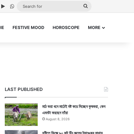
ube
nstagram
Google Play
WhatsApp
Search
for
IE
FESTIVE MOOD
HOROSCOPE
MORE
LAST PUBLISHED
মাঠ ভরা ধনে মাঠেই নষ্ট করে দিচ্ছেন কৃষকরা, কেন
এমনটা করছেন তাঁরা
August 8, 2026
বৃষ্টিতে ভিজে ৯০ ফুট উঁচু জলের ট্যাঙ্কের মাথায়