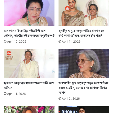
আয়ুষ্মানের এই বক্তব্যে তাঁর ভক্তরা আরও একবার উদ্বেল হয়ে
পড়েন। অনেকেই তাঁর এই অসাধারণ আচরণের প্রশংসা করেন।
যে ব্যক্তি এভাবে ডলার উড়িয়ে আয়ুষ্মান খুরানার ওপর বর্ষণ করেন
চলে গেলেন কিংবদন্তি সঙ্গীতশিল্পী আশা
ক্লান্তি ও বুকে সংক্রমণ নিয়ে হাসপাতালে
ভোঁসলে, ভারতীয় সঙ্গীত জগতের অপূরণীয় ক্ষতি
ভর্তি আশা ভোঁসলে, জানালেন তাঁর নাতনি
তাঁকেও ভর্ৎসনার মুখে পড়তে হয় সোশ্যাল মিডিয়ায়। — সংবাদ
April 12, 2026
April 11, 2026
সংস্থার সাহায্য নিয়ে লেখা
হৃদরোগে আক্রান্ত হয়ে হাসপাতালে ভর্তি আশা
ভাবলেশহীন মুখে অত্যন্ত শক্ত কাজে অভিনয়
ভোঁসলে
করতে হয়েছিল, ৪৮ বছর পর জানালেন জিনাত
আমান
April 11, 2026
April 3, 2026