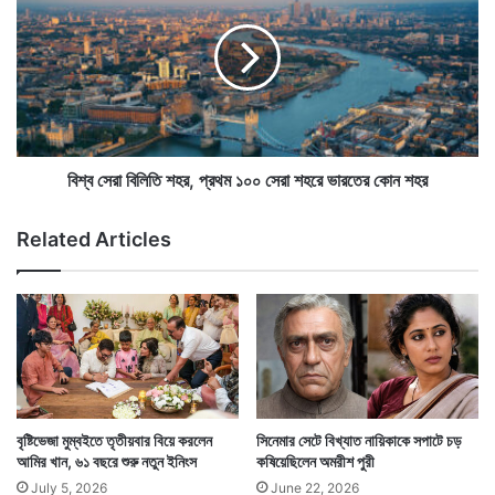
ন
সে
এ
রা
ক
বি
ব্য
লি
ক্তি
তিনি তাঁর ভালোলাগা বোঝাতে এমন করলেও আয়ুষ্মান এই ঘটনার
তি
,
শ
পর গান থামিয়ে দেন। তারপর ওই ভক্তের দিকে চেয়ে বলেন, তিনি
কি
হ
হ
র
বিশ্ব সেরা বিলিতি শহর, প্রথম ১০০ সেরা শহরে ভারতের কোন শহর
যেন এভাবে ডলার না ওড়ান।
য়ে
,
ছে
প্র
Related Articles
তাঁ
থ
র
ম
,
১
রা
০
স্তা
০
য়
সে
ভি
রা
ড়ে
শ
ভি
হ
বৃষ্টিভেজা মুম্বইতে তৃতীয়বার বিয়ে করলেন
সিনেমার সেটে বিখ্যাত নায়িকাকে সপাটে চড়
ড়
রে
আমির খান, ৬১ বছরে শুরু নতুন ইনিংস
কষিয়েছিলেন অমরীশ পুরী
ভা
July 5, 2026
June 22, 2026