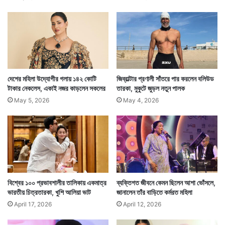
র
তে
র
কো
তিনি বরং ওই টাকা কোনও ভাল কাজে দান করতে পারেন। যে
ন
দানের অর্থে মানুষের উপকার হবে। এমন কোনও কাজ। কিন্তু দয়া
শ
হ
করে তিনি যেন এভাবে ডলার না ওড়ান।
র
দেশের মহিলা উদ্যোগীর গলায় ১৪২ কোটি
জিব্রাল্টার প্রণালী সাঁতরে পার করলেন বলিউড
টাকার নেকলেস, একাই নজর কাড়লেন সকলের
তারকা, মুকুটে জুড়ল নতুন পালক
May 5, 2026
May 4, 2026
বিশ্বের ১০০ প্রভাবশালীর তালিকায় একমাত্র
ব্যক্তিগত জীবনে কেমন ছিলেন আশা ভোঁসলে,
ভারতীয় চিত্রতারকা, খুশি আলিয়া ভাট
জানালেন তাঁর বাড়িতে কর্মরত মহিলা
April 17, 2026
April 12, 2026