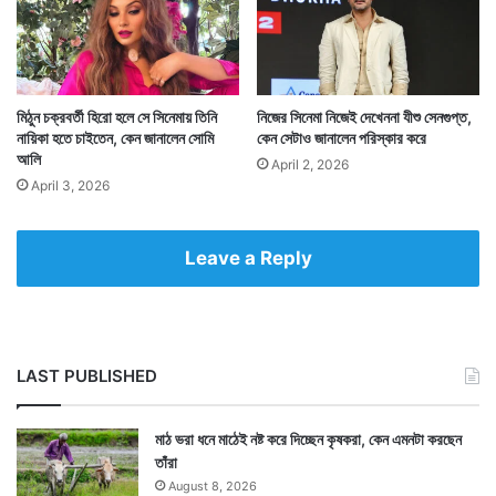
Tags
Ayushmann Khurrana
Entertainment News
মিঠুন চক্রবর্তী হিরো হলে সে সিনেমায় তিনি
নিজের সিনেমা নিজেই দেখেননা যীশু সেনগুপ্ত,
নায়িকা হতে চাইতেন, কেন জানালেন সোমি
কেন সেটাও জানালেন পরিস্কার করে
আলি
April 2, 2026
April 3, 2026
Leave a Reply
LAST PUBLISHED
মাঠ ভরা ধনে মাঠেই নষ্ট করে দিচ্ছেন কৃষকরা, কেন এমনটা করছেন
তাঁরা
August 8, 2026