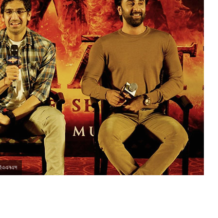
- আইএএনএস