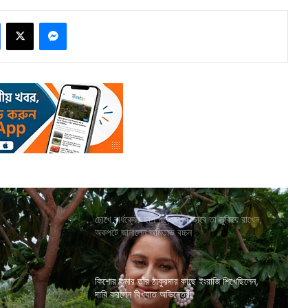
Facebook
X
Messenger
চোখে বার্ধক্যের ছাপ পড়েছে, কীভাবে তা লুকিয়ে রাখেন,
অকপটে জানালেন অমিতাভ বচ্চন
কিশোর কুমার তাঁর ঠাকুরদার কাছে ইংরাজি শিখেছিলেন,
দাবি করলেন বিখ্যাত অভিনেত্রী