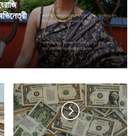
তাঁকে,
েন সলমন
জেলে কি অবস্থায় থাকতে হয়েছিল তাঁকে, বাথরুমের হাল
কি ছিল, সব জানালেন সলমন খান
আসন্ন রামায়ণ সিনেমায় সূর্পণখার চরিত্রে চমক, দেখা
ইংরাজি
যাবে বলিউডের প্রথমসারির নায়িকাকে
অভিনেত্রী
এ
ক
রা
তে
র
ম
ধ্যে
৮