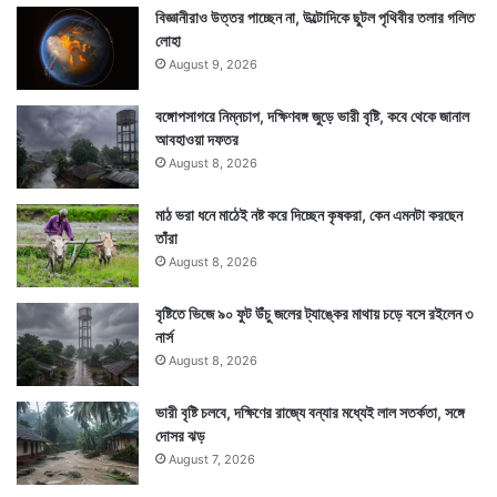
বিজ্ঞানীরাও উত্তর পাচ্ছেন না, উল্টোদিকে ছুটল পৃথিবীর তলার গলিত
লোহা
August 9, 2026
বঙ্গোপসাগরে নিম্নচাপ, দক্ষিণবঙ্গ জুড়ে ভারী বৃষ্টি, কবে থেকে জানাল
আবহাওয়া দফতর
August 8, 2026
মাঠ ভরা ধনে মাঠেই নষ্ট করে দিচ্ছেন কৃষকরা, কেন এমনটা করছেন
তাঁরা
August 8, 2026
বৃষ্টিতে ভিজে ৯০ ফুট উঁচু জলের ট্যাঙ্কের মাথায় চড়ে বসে রইলেন ৩
নার্স
August 8, 2026
ভারী বৃষ্টি চলবে, দক্ষিণের রাজ্যে বন্যার মধ্যেই লাল সতর্কতা, সঙ্গে
দোসর ঝড়
August 7, 2026