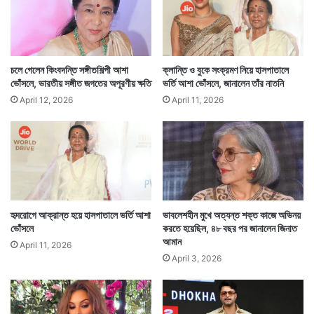
চলে গেলেন কিংবদন্তি সঙ্গীতশিল্পী আশা
ক্লান্তি ও বুকে সংক্রমণ নিয়ে হাসপাতালে
ভোঁসলে, ভারতীয় সঙ্গীত জগতের অপূরণীয় ক্ষতি
ভর্তি আশা ভোঁসলে, জানালেন তাঁর নাতনি
April 12, 2026
April 11, 2026
অনুষ্কার পরবর্তী সিনেমা চাকদা এক্সপ্রেস। ভারতীয় মহিলা
ক্রিকেটের কিংবদন্তি পেসার বাংলার ঝুলন গোস্বামীর জীবন
অবলম্বনে তৈরি সিনেমাটিতে ঝুলনের ভূমিকায় অভিনয় করেছেন
অনুষ্কা। — সংবাদ সংস্থার সাহায্য নিয়ে লেখা
হৃদরোগে আক্রান্ত হয়ে হাসপাতালে ভর্তি আশা
ভাবলেশহীন মুখে অত্যন্ত শক্ত কাজে অভিনয়
ভোঁসলে
করতে হয়েছিল, ৪৮ বছর পর জানালেন জিনাত
আমান
April 11, 2026
April 3, 2026