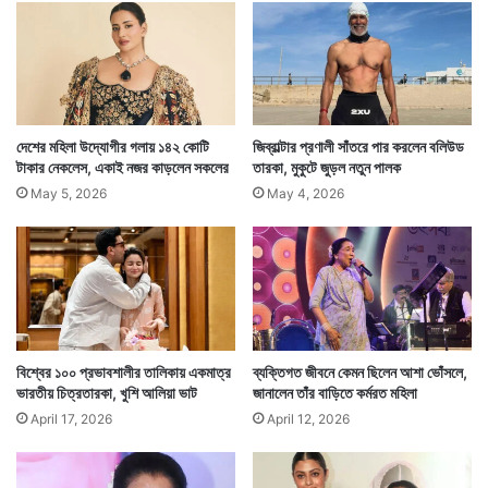
ল
লে
ন
স
দ
যতটুকু খাওয়া হয়েছে ততটুকু খেয়েই উঠে যেতে হত। তখন তিনি
র
দ
দেশের মহিলা উদ্যোগীর গলায় ১৪২ কোটি
জিব্রাল্টার প্রণালী সাঁতরে পার করলেন বলিউড
বুঝতে পারতেন খিদে পেলে কেমন লাগে। এভাবে একটা কঠোর
র
টাকার নেকলেস, একাই নজর কাড়লেন সকলের
তারকা, মুকুটে জুড়ল নতুন পালক
জা
অনুশাসনের মধ্যে তাঁকে বড় হতে হয়েছে। অনুষ্কার মতে, এই
May 5, 2026
May 4, 2026
অনুশাসনটাই জীবনে দরকার। তিনি সকলকেই জীবনে অনুশাসনের
মধ্যে দিয়ে চলার পরামর্শ দেন।
বিশ্বের ১০০ প্রভাবশালীর তালিকায় একমাত্র
ব্যক্তিগত জীবনে কেমন ছিলেন আশা ভোঁসলে,
ভারতীয় চিত্রতারকা, খুশি আলিয়া ভাট
জানালেন তাঁর বাড়িতে কর্মরত মহিলা
April 17, 2026
April 12, 2026