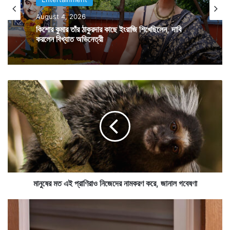
যেতে বলেছিলেন।
August 4, 2026
কিশোর কুমার তাঁর ঠাকুরদার কাছে ইংরাজি শিখেছিলেন, দাবি
করলেন বিখ্যাত অভিনেত্রী
অনুষ্কা শর্মার বাবা ছিলেন সেনাবাহিনীর কর্নেল পদে আসীন এক
সেনা আধিকারিক। ফলে অনুষ্কাকে ছোট থেকে বড় হতে হয়েছে
কঠোর অনুশাসনের মধ্যে দিয়ে। অনুষ্কা জানান তাঁর বাবা রেগে
মা
নু
গেলেও বকাবকি করতেননা।
ষে
র
ম
ত
এ
ই
প্রা
ণি
মানুষের মত এই প্রাণিরাও নিজেদের নামকরণ করে, জানাল গবেষণা
রা
ও
দো
নি
ত
জে
লা