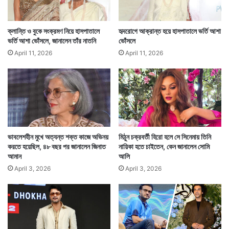
নেন। কিন্তু লম্বা চুলেই তাঁদের ভাল লাগে। লম্বা চুলের প্রতি
অমিতাভ বচ্চনের এই ভালোলাগা অবশেষে সামনে এল। যা নিজেই
ক্লান্তি ও বুকে সংক্রমণ নিয়ে হাসপাতালে
হৃদরোগে আক্রান্ত হয়ে হাসপাতালে ভর্তি আশা
ভর্তি আশা ভোঁসলে, জানালেন তাঁর নাতনি
ভোঁসলে
সকলের সামনে অকপটে তুলে ধরলেন বলিউড কিংবদন্তী। —
April 11, 2026
April 11, 2026
সংবাদ সংস্থার সাহায্য নিয়ে লেখা
ভাবলেশহীন মুখে অত্যন্ত শক্ত কাজে অভিনয়
মিঠুন চক্রবর্তী হিরো হলে সে সিনেমায় তিনি
করতে হয়েছিল, ৪৮ বছর পর জানালেন জিনাত
নায়িকা হতে চাইতেন, কেন জানালেন সোমি
আমান
আলি
April 3, 2026
April 3, 2026