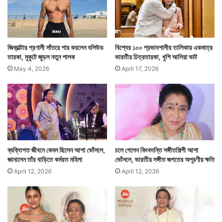
অমিতাভ আরও জানান, লম্বা চুল ছিল লতা মঙ্গেশকরেরও। লতাজির
সেই লম্বা চুল অমিতাভের খুবই পছন্দ ছিল। অমিতাভ এও জানান,
মহিলাদের চুল কেটে ফেলাটা তাঁর একদম পছন্দ হয়না।
জিব্রাল্টার প্রণালী সাঁতরে পার করলেন বলিউড
বিশ্বের ১০০ প্রভাবশালীর তালিকায় একমাত্র
তারকা, মুকুটে জুড়ল নতুন পালক
ভারতীয় চিত্রতারকা, খুশি আলিয়া ভাট
May 4, 2026
April 17, 2026
ব্যক্তিগত জীবনে কেমন ছিলেন আশা ভোঁসলে,
চলে গেলেন কিংবদন্তি সঙ্গীতশিল্পী আশা
জানালেন তাঁর বাড়িতে কর্মরত মহিলা
ভোঁসলে, ভারতীয় সঙ্গীত জগতের অপূরণীয় ক্ষতি
April 12, 2026
April 12, 2026
মেয়েরা তাঁদের স্বাভাবিকভাবে বাড়তে থাকা চুল কেটে ছোট করে