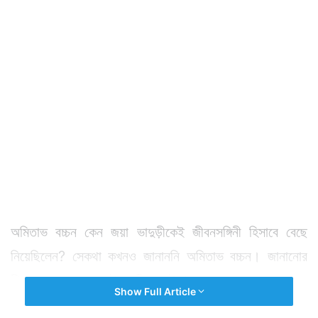
অমিতাভ বচ্চন কেন জয়া ভাদুড়ীকেই জীবনসঙ্গিনী হিসাবে বেছে
নিয়েছিলেন? সেকথা কখনও জানাননি অমিতাভ বচ্চন। জানানোর
বিষয়ও হয়তো নয়। এটা ব্যক্তিগতই থাকতে পারত।
Show Full Article