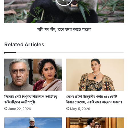
যা
শ
জয়া ভাদুড়ীকে জীবনসঙ্গী করার সিদ্ধান্ত নেওয়ার সময় অমিতাভ
তা
,
য়া
বচ্চন এই লম্বা চুলের বিষয়টিকেও প্রাধান্য দিয়েছিলেন। একথা
ত
তে
বে
তিনি নিজেই জানালেন।
র
হ
খালি খায় বাঁশ, তবে হজম করতে পারেনা
জ
জ
ন্য
ম
Related Articles
জ
ক
ল
র
ই
তে
ভ
পা
র
রে
সা
না
সিনেমার সেটে বিখ্যাত নায়িকাকে সপাটে চড়
দেশের মহিলা উদ্যোগীর গলায় ১৪২ কোটি
কষিয়েছিলেন অমরীশ পুরী
টাকার নেকলেস, একাই নজর কাড়লেন সকলের
June 22, 2026
May 5, 2026