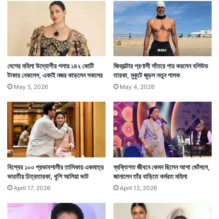
ত
র
ও
দেশের মহিলা উদ্যোগীর গলায় ১৪২ কোটি
জিব্রাল্টার প্রণালী সাঁতরে পার করলেন বলিউড
মেয়েকে সঙ্গ দেওয়ার পাশাপাশি তাঁরা নিজেদের অভিনয়ের কাজও
টাকার নেকলেস, একাই নজর কাড়লেন সকলের
তারকা, মুকুটে জুড়ল নতুন পালক
চালিয়ে যাচ্ছেন। রণবীর ও আলিয়াকে একসঙ্গে শেষ দেখা গেছে
May 5, 2026
May 4, 2026
‘ব্রহ্মাস্ত্র: পার্ট ওয়ান – শিবা’ সিনেমায়। স্বামীস্ত্রী ২ জনই
বলিউডের প্রথমসারিতে রয়েছেন। — সংবাদ সংস্থার সাহায্য নিয়ে
লেখা
বিশ্বের ১০০ প্রভাবশালীর তালিকায় একমাত্র
ব্যক্তিগত জীবনে কেমন ছিলেন আশা ভোঁসলে,
ভারতীয় চিত্রতারকা, খুশি আলিয়া ভাট
জানালেন তাঁর বাড়িতে কর্মরত মহিলা
April 17, 2026
April 12, 2026