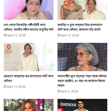
চলে গেলেন কিংবদন্তি সঙ্গীতশিল্পী আশা
ক্লান্তি ও বুকে সংক্রমণ নিয়ে হাসপাতালে
ভোঁসলে, ভারতীয় সঙ্গীত জগতের অপূরণীয় ক্ষতি
ভর্তি আশা ভোঁসলে, জানালেন তাঁর নাতনি
April 12, 2026
April 11, 2026
Tags
Alia Bhatt
Entertainment News
Ranbir Kapoor
হৃদরোগে আক্রান্ত হয়ে হাসপাতালে ভর্তি আশা
ভাবলেশহীন মুখে অত্যন্ত শক্ত কাজে অভিনয়
ভোঁসলে
করতে হয়েছিল, ৪৮ বছর পর জানালেন জিনাত
আমান
April 11, 2026
April 3, 2026