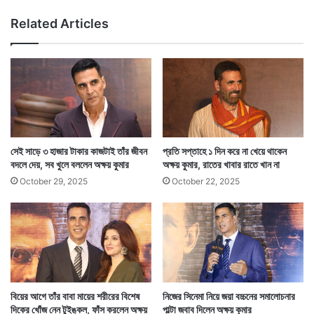
পু
,
Related Articles
লি
শু
শ
ক্র
ক
বা
(ছবি – সৌজন্যে – ইন্সটাগ্রাম)
র্মী
র
র
থে
কে
শু
রু
শ্যু
সেই সাড়ে ৩ হাজার টাকার কাজটাই তাঁর জীবন
প্রতি সপ্তাহে ১ দিন করে না খেয়ে থাকেন
টিং
বদলে দেয়, সব খুলে বললেন অক্ষয় কুমার
অক্ষয় কুমার, রাতের খাবার রাতে খান না
October 29, 2025
October 22, 2025
বিয়ের আগে তাঁর বাবা মায়ের শরীরের বিশেষ
নিজের সিনেমা নিয়ে জয়া বচ্চনের সমালোচনার
দিকের খোঁজ নেন টুইঙ্কল, ফাঁস করলেন অক্ষয়
পাল্টা জবাব দিলেন অক্ষয় কুমার