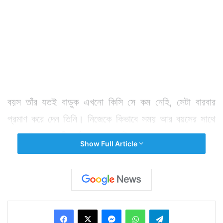
বয়স তাঁর যতই বাড়ুক এখনো কিসি সে কম নেহি, সেটা বারবার
প্রমাণ করে দেন তিনি। নিজেকে কিভাবে সময় আর বয়সের সাথে
খাপ খাইয়ে রুপোলী পর্দায় মাত করে দিতে হয় অক্ষয় কুমারের থেকে
Show Full Article
ভাল আর কে জানেন। তাই তো তিনি আজ ২০.৪ মিলিয়ন।
Facebook
X
Messenger
WhatsApp
Telegram