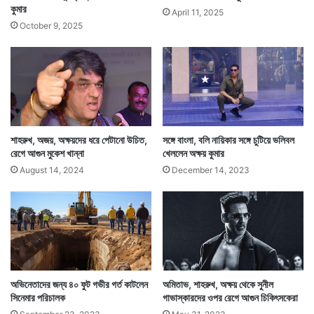
কুমার
Tags
Akshay Kumar
April 11, 2025
October 9, 2025
শাহরুখ, অজয়, অক্ষয়দের ধরে পেটানো উচিত,
সঙ্গে বাংলা, বলি নায়িকার সঙ্গে চুটিয়ে ভলিবল
রেগে আগুন মুকেশ খান্না
খেললেন অক্ষয় কুমার
August 14, 2024
December 14, 2023
অভিনেতাদের জন্য ৪০ ফুট গভীর গর্ত কাটলেন
অমিতাভ, শাহরুখ, অক্ষয় থেকে সুনীল
সিনেমার পরিচালক
গাভাস্কারদের ওপর রেগে আগুন চিকিৎসকেরা