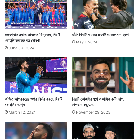
ল
রুদ্ধশ্বাস ম্যাচে ভারতের বিশ্বজয়, বিরাট
হঠাৎ বিরাটকে কেন জামাই ডাকলেন শাহরুখ
সেই কালো পোড়া দাগকেই রেখা হিসাবে ব্যবহার করেন ওই শিল্পী।
কোহলি করলেন বড় ঘোষণা
May 1, 2024
কাঠের ওপর আতস কাচের মাধ্যমে এতটাই সুন্দরভাবে পোড়ানো হয়
June 30, 2024
যাতে বিরাট কোহলি ফুটে ওঠেন।
অজিত আগরকরের ওপর নির্ভর করছে বিরাট
বিরাট কোহলির মুখে একাধিক কাটা দাগ,
কোহলির ভাগ্য
লাগানো ব্যান্ডেড
March 12, 2024
November 29, 2023