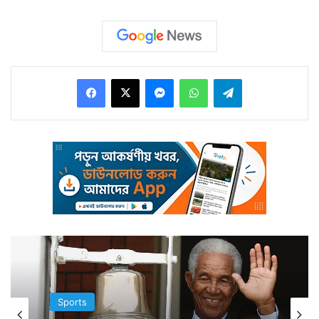
Facebook
X
Messenger
WhatsApp
Telegram
এবার কিন্তু একজন শিল্পী আজব এক উপায়ে বিরাট কোহলিকে
ফুটিয়ে তুললেন। আর তা হুবহু ফুটে উঠল। নিখুঁত সেই বিরাট
কোহলির মুখ আর শিল্পীর উপায় দেখে কার্যত হতভম্ব হয়ে গেছেন
অনেকে। সোশ্যাল সাইটে ইন্ডিয়ান আর্টিস্ট ক্লাব এই অনন্য
Sports