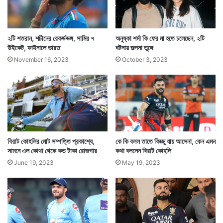
২টি শতরান, শচীনের রেকর্ডভঙ্গ, সামির ৭
অনুষ্কা শর্মা কি ফের মা হতে চলেছেন, ২টি
উইকেট, ফাইনালে ভারত
ঘটনায় জল্পনা তুঙ্গে
আর সেটাই হয় ক্রমে কাঠের ওপর পোড়া কালো দাগে স্পষ্ট হয়ে
November 16, 2023
October 3, 2023
ওঠে বিরাট কোহলির মুখ। এমন শিল্পকর্ম অনেককে অবাক করেছে।
বিরাট কোহলির মোট সম্পত্তি প্রকাশ্যে,
কে কি বলল তাতে কিচ্ছু যায় আসেনা, কেন এমন
সামনে এল কোথা থেকে কত টাকা রোজগার
কথা বললেন বিরাট কোহলি
June 19, 2023
May 19, 2023