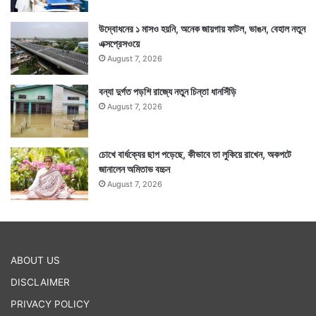
উদ্বোধনের ১ মাসও হয়নি, অনেক জায়গায় ফাটল, ভাঙন, বেহাল নতুন
এক্সপ্রেসওয়ে
August 7, 2026
বন্যা দুর্গত পড়শি রাজ্যে নতুন চিন্তা ধানসিঁড়ি
August 7, 2026
চোখে বার্ধক্যের ছাপ পড়েছে, কীভাবে তা লুকিয়ে রাখেন, অকপটে
জানালেন অমিতাভ বচ্চন
August 7, 2026
ABOUT US
DISCLAIMER
PRIVACY POLICY