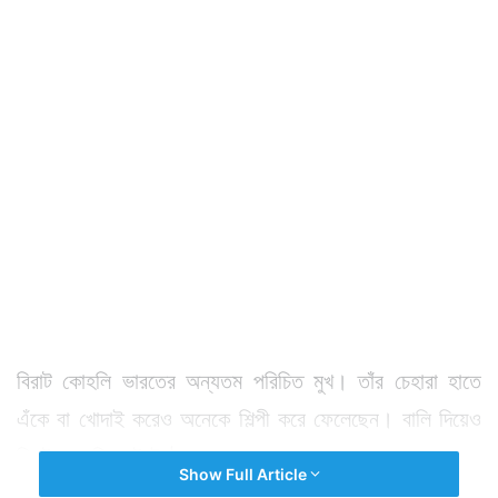
বিরাট কোহলি ভারতের অন্যতম পরিচিত মুখ। তাঁর চেহারা হাতে
এঁকে বা খোদাই করেও অনেকে শিল্পী করে ফেলেছেন। বালি দিয়েও
বিরাট কোহলি ফুটে উঠেছেন সমুদ্রের ধারে।
Show Full Article