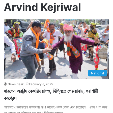
Arvind Kejriwal
National
News Desk
February 8, 2025
হারলেন অরবিন্দ কেজরিওয়ালও, দিল্লিতে গেরুয়াঝড়, ধরাশায়ী
কংগ্রেস
দিল্লিতে গেরুয়াঝড়ের সম্ভাবনার কথা আগেই এক্সিট পোলে দেখা গিয়েছিল। এদিন গণনা শুরুর
পর থেকেই সব পরিস্কার হয়ে যায়। দিল্লিতে ক্ষমতায়…