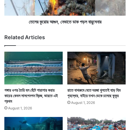
য়
আ
গু
ন
,
তেলের কুয়োয় আগুন, নেভাতে ডাক পড়ল বায়ুসেনার
নে
ভা
Related Articles
তে
ডা
ক
প
ড়
ল
বা
য়ু
সে
Tags
Arvind Kejriwal
National News
গঙ্গার ওপর তৈরি হল হেঁটে পারাপার করার
রাতে বাথরুমে যেতে দরজা খুলতেই হাড় হিম
না
কাচের কেবল সাসপেনশন ব্রিজ, ভারতে এই
গৃহস্থের, বাইরে তখন ডেকে চলেছে কুকুর
র
প্রথম
August 1, 2026
August 1, 2026