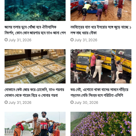
জলের তলায় ডুবে খোঁজা হবে ঐতিহাসিক
নবমিত্রের হাত ধরে ইসরোর সঙ্গে জুড়ে যাচ্ছে ১
নিদর্শন, কোন কোন জায়গায় হবে তাও জানা গেল
লক্ষ মাছ ধরার নৌকা
July 31, 2026
July 31, 2026
দোকানে কেউ জোর করে ঢোকেনি, তাও গয়নার
ভয় নেই, এগোতে থাকা বাসের সামনে দাঁড়িয়ে
দোকান থেকে গায়েব হিরে ও সোনার গয়না
পড়লেন লেডি সিংহম বলে পরিচিত এসিপি
July 31, 2026
July 30, 2026