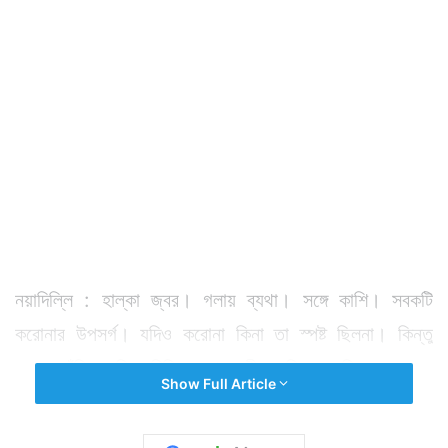
নয়াদিল্লি : হাল্কা জ্বর। গলায় ব্যথা। সঙ্গে কাশি। সবকটি
করোনার উপসর্গ। যদিও করোনা কিনা তা স্পষ্ট ছিলনা। কিন্তু
কোনও ঝুঁকি না নিয়ে দিল্লির মুখ্যমন্ত্রী অরবিন্দ কেজরিওয়াল সেলফ
Show Full Article
আইসোলেশনে চলে যান গত সোমবার। গত রবিবার থেকেই জ্বর
হয়েছিল আপ সুপ্রিমোর। অরবিন্দ কেজরিওয়ালের উপসর্গ ধরা পড়ার