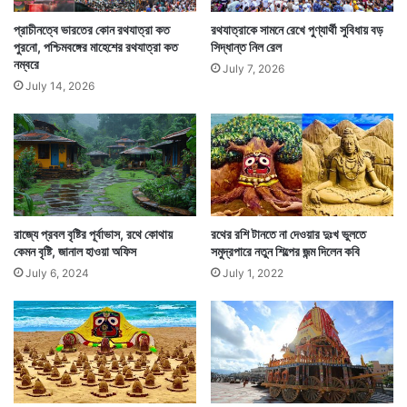
সেই রথে টান পড়ে কচি হাতের। কেউ রাস্তায় তো কেউ ছাদে,
প্রাচীনত্বে ভারতের কোন রথযাত্রা কত
রথযাত্রাকে সামনে রেখে পুণ্যার্থী সুবিধায় বড়
পুরনো, পশ্চিমবঙ্গের মাহেশের রথযাত্রা কত
সিদ্ধান্ত নিল রেল
বিকেল নামতেই রথের রশিতে পড়ে টান। মুখে থাকে ভেঁপু। শৈশবের
নম্বরে
July 7, 2026
এই আনন্দ চিরদিন না ভোলা স্মৃতি হয়ে থেকে যায় মানুষের মনে। যা
July 14, 2026
তার পরবর্তী প্রজন্মের হাত ধরে বেঁচে থাকে কালের নিয়মে।
রাজ্যে প্রবল বৃষ্টির পূর্বাভাস, রথে কোথায়
রথের রশি টানতে না দেওয়ার দুঃখ ভুলতে
কেমন বৃষ্টি, জানাল হাওয়া অফিস
সমুদ্রপারে নতুন শিল্পের জন্ম দিলেন কবি
July 6, 2024
July 1, 2022