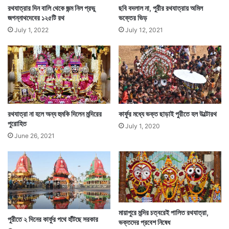
রথযাত্রার দিন বালি থেকে জন্ম নিল প্রভু
ছবি বদলাল না, পুরীর রথযাত্রায় অমিল
জগন্নাথদেবের ১২৫টি রথ
ভক্তের ভিড়
Tags
Ratha Yatra
July 1, 2022
July 12, 2021
রথযাত্রা না হলে অন্য হুমকি দিলেন মন্দিরের
কার্ফুর মধ্যে ভক্ত ছাড়াই পুরীতে হল উল্টোরথ
পুরোহিত
July 1, 2020
June 26, 2021
মায়াপুরে মন্দির চত্বরেই পালিত রথযাত্রা,
পুরীতে ২ দিনের কার্ফুর পথে হাঁটছে সরকার
ভক্তদের প্রবেশ নিষেধ