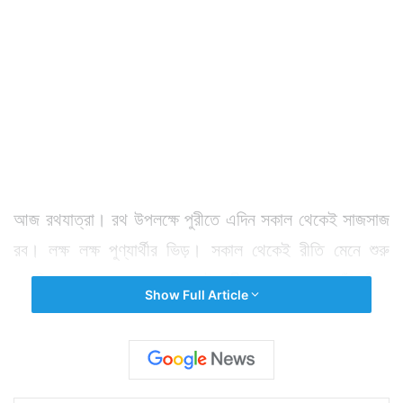
আজ রথযাত্রা। রথ উপলক্ষে পুরীতে এদিন সকাল থেকেই সাজসাজ
রব। লক্ষ লক্ষ পুণ্যার্থীর ভিড়। সকাল থেকেই রীতি মেনে শুরু
হয়েছিল তোড়জোড়। প্রথা মেনেই পুরীর রাজা সোনার ঝাঁটা দিয়ে
Show Full Article
রাস্তা পরিস্কার করার পর পড়ে রশিতে টান। জগন্নাথ, বলরাম ও
সুভদ্রার ৩ রথ এগোয় মাসির বাড়ির দিকে। গুণ্ডিচা বাড়ির এই
পথে বেশ কয়েক জায়গায় রথ দাঁড়ায়। সবই মন্দিরের সামনে।
জগন্নাথদেবের রথযাত্রা চাক্ষুষ করতে পুণ্যার্থীদের ভিড় উপচে পড়ে