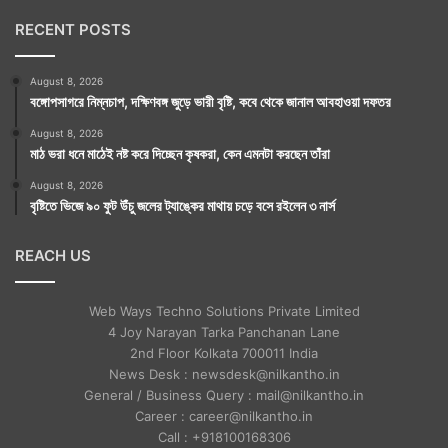
RECENT POSTS
August 8, 2026
বঙ্গোপসাগরে নিম্নচাপ, দক্ষিণবঙ্গ জুড়ে ভারী বৃষ্টি, কবে থেকে জানাল আবহাওয়া দফতর
August 8, 2026
মাঠ ভরা ধনে মাঠেই নষ্ট করে দিচ্ছেন কৃষকরা, কেন এমনটা করছেন তাঁরা
August 8, 2026
বৃষ্টিতে ভিজে ৯০ ফুট উঁচু জলের ট্যাঙ্কের মাথায় চড়ে বসে রইলেন ৩ নার্স
REACH US
Web Ways Techno Solutions Private Limited
4 Joy Narayan Tarka Panchanan Lane
2nd Floor Kolkata 700011 India
News Desk : newsdesk@nilkantho.in
General / Business Query : mail@nilkantho.in
Career : career@nilkantho.in
Call : +918100168306