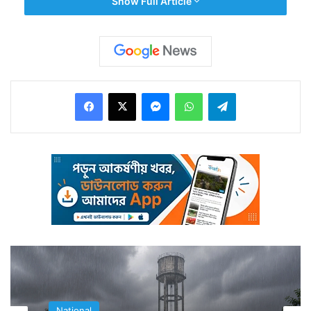
Show Full Article
করবেন।
Facebook
X
Messenger
WhatsApp
Telegram
প্রথমে প্রেম, তারপর বিয়ের স্থির, এখনও পর্যন্ত কোথাও কোনও
নজর কাড়ার মত কিছু ঘটেনি। ফোনে দীর্ঘ কথাবার্তা তাঁদের প্রেমকে
বিয়ের পিঁড়ি পর্যন্ত এগিয়ে দিলেও তাঁদের বিয়ে পরিবারের তরফ