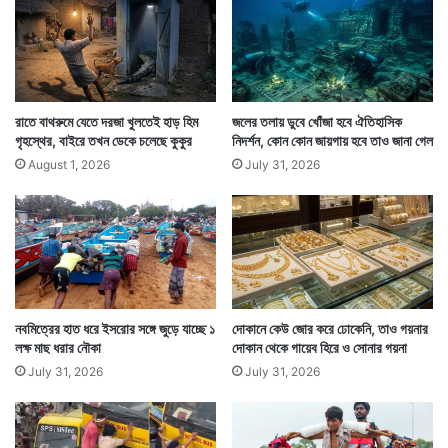
রাতে বাথরুমে যেতে দরজা খুলতেই হাড় হিম
জলের তলায় ডুবে খোঁজা হবে ঐতিহাসিক
গৃহস্থের, বাইরে তখন ডেকে চলেছে কুকুর
নিদর্শন, কোন কোন জায়গায় হবে তাও জানা গেল
August 1, 2026
July 31, 2026
Tags
National News
নবমিত্রের হাত ধরে ইসরোর সঙ্গে জুড়ে যাচ্ছে ১
দোকানে কেউ জোর করে ঢোকেনি, তাও গয়নার
লক্ষ মাছ ধরার নৌকা
দোকান থেকে গায়েব হিরে ও সোনার গয়না
July 31, 2026
July 31, 2026