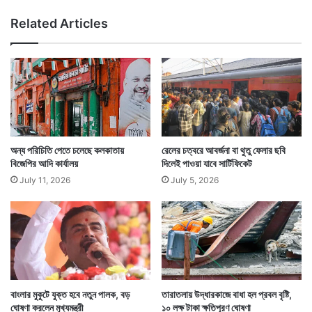
র
ষ্টি
Related Articles
দে
ও
হ
ত
থ্য
লো
পা
টে
র
অ
ভি
অন্য পরিচিতি পেতে চলেছে কলকাতায়
রেলের চত্বরে আবর্জনা বা থুতু ফেলার ছবি
যো
বিজেপির আদি কার্যালয়
দিলেই পাওয়া যাবে সার্টিফিকেট
গ
July 11, 2026
July 5, 2026
Tags
Kolkata News
M R Bangur Hospital
বাংলার মুকুটে যুক্ত হবে নতুন পালক, বড়
তারাতলায় উদ্ধারকাজে বাধা হল প্রবল বৃষ্টি,
ঘোষণা করলেন মুখ্যমন্ত্রী
১০ লক্ষ টাকা ক্ষতিপূরণ ঘোষণা