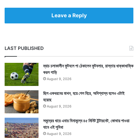
Leave a Reply
LAST PUBLISHED
ম্যাচ চলাকালীন ফুটবলে পা ঠেকালেন ফুটবলার, রাস্তায় ধাক্কাধাক্কি
করল গাড়ি
August 9, 2026
ছিল একধরনের মাখন, হয়ে গেল হিরে, অবিশ্বাস্য হলেও এটাই
হয়েছে
August 9, 2026
সমুদ্রের ধারে এবার বিনামূল্যে ৪৫ মিনিট ইন্টারনেট, কোথায় পাওয়া
যাবে এই সুবিধা
August 9, 2026