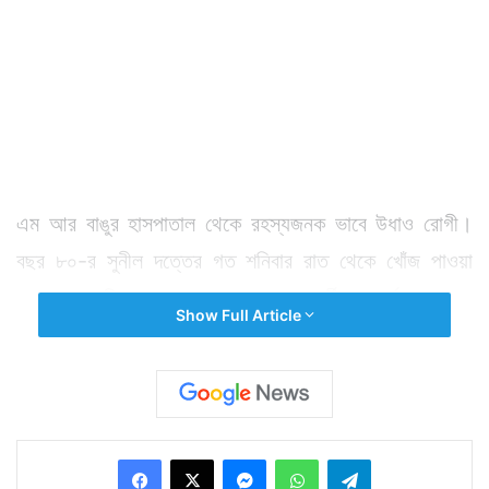
এম আর বাঙুর হাসপাতাল থেকে রহস্যজনক ভাবে উধাও রোগী।
বছর ৮০-র সুনীল দত্তের গত শনিবার রাত থেকে খোঁজ পাওয়া
যাচ্ছে না। কিভাবে হাসপাতালের এতজন কর্মী ও নার্সদের সামনে
Show Full Article
থেকে তিনি উধাও হয়ে গেলেন তা স্পষ্ট নয়। নিখোঁজ হওয়া
ব্যক্তির পরিবারের দাবি, ভর্তি হওয়ার পর ২ দিন হাসপাতালের
বেডেই ছিলেন সুনীলবাবু। স্যালাইন চলছিল তাঁর। শুক্রবার
পরিবারের লোকজন দেখাও করেন তাঁর সঙ্গে। কিন্তু, শনিবার থেকে
Facebook
X
Messenger
WhatsApp
Telegram
বৃদ্ধ সুনীলবাবুর কোনও খোঁজ পাওয়া যাচ্ছে না। হাসপাতালের ভিতর