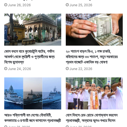
June 26, 2026
June 25, 2026
ভোল বদলে যাবে কুমোরটুলি ঘাটের, পর্যটন
২০ শতাংশ বাড়ল ডিএ, ১ লক্ষ চাকরি,
আকর্ষণ থেকে মৃৎশিল্পী ও পুণ্যার্থীদের জন্য
মহিলাদের জন্য ৩৩ শতাংশ, নতুন সরকারের
বিশেষ বন্দোবস্ত
প্রথম বাজেটে একাধিক বড় ঘোষণা
June 24, 2026
June 22, 2026
আরও শক্তিশালী হল দেশের নৌবাহিনী,
যোগ দিবসে রেড রোডে যোগাভ্যাস করলেন
কলকাতায় ৩ রণতরী জলে ভাসালেন প্রধানমন্ত্রী
প্রধানমন্ত্রী, অন্যদের ভুলও শুধরে দিলেন